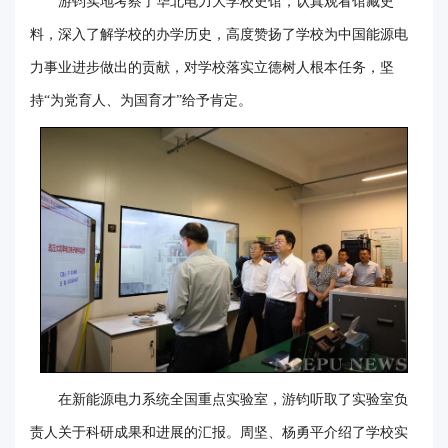
游钧实地考察了华北电力大学校史馆，认真观看馆藏史
华
料，深入了解学校的办学历史，高度赞扬了学校为中国能源电
电
力事业进步做出的贡献，对学校落实立德树人根本任务，坚
持“为党育人、为国育才”给予肯定。
光
影
校
园
媒
体
华
电
在新能源电力系统全国重点实验室，游钧听取了实验室负
故
责人关于科研成果和进展的汇报。周坚、杨勇平介绍了学校实