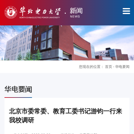
您现在的位置：
首页
-
华电要闻
图
华电要闻
片
新
北京市委常委、教育工委书记游钧一行来
我校调研
闻
华