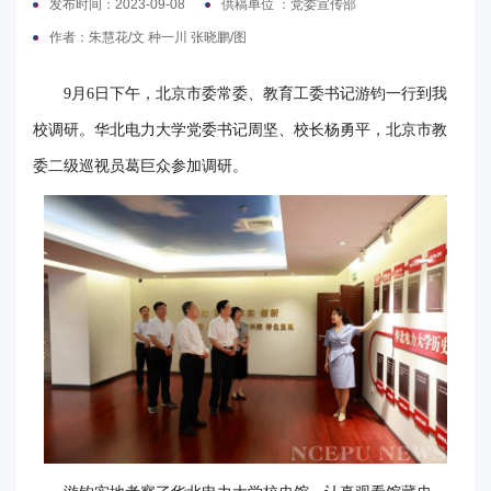
发布时间：2023-09-08
供稿单位 ：党委宣传部
电
作者：朱慧花/文 种一川 张晓鹏/图
要
9月6日下午，北京市委常委、教育工委书记游钧一行到我
闻
校调研。华北电力大学党委书记周坚、校长杨勇平，北京市教
委二级巡视员葛巨众参加调研。
校
园
时
讯
媒
体
华
电