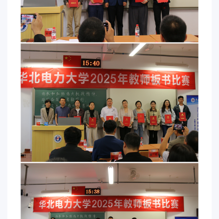
事
校
报
在
线
专
题