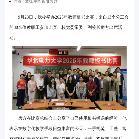
作者：文/王宇坚 图/张羚洋
电
9月23日，我校举办2025年教师板书比赛，来自13个分工会
要
的30余位教职工参加比赛。校党委常委、副校长房方出席活
闻
动。
校
园
时
讯
媒
体
房方在比赛总结会上分享了自己使用板书授课的经验，他
华
表示在数字化教学手段日益丰富的今天，一手规范、工整、富
电
有逻辑和美感的板书，依然是连接师生思维、构建知识体系、