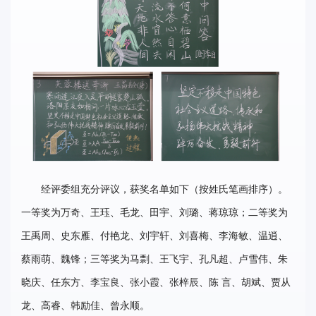
经评委组充分评议，获奖名单如下（按姓氏笔画排序）。
一等奖为
万奇、王珏
、
毛龙
、
田宇
、
刘璐
、
蒋琼琼；二等奖为
王禹周
、
史东雁
、
付艳龙
、
刘宇轩
、
刘喜梅
、
李海敏
、
温逍
、
蔡雨萌
、
魏锋；三等奖为马剽
、
王飞宇
、
孔凡超
、
卢雪伟
、
朱
晓庆
、
任东方
、
李宝良
、
张小霞
、
张梓辰
、
陈 言
、
胡斌
、
贾从
龙
、
高睿
、
韩励佳
、
曾永顺。