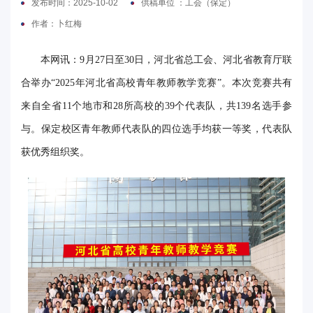
发布时间：2025-10-02
供稿单位 ：工会（保定）
电
作者：卜红梅
要
本网讯：9月27日至30日，河北省总工会、河北省教育厅联
闻
合举办“2025年河北省高校青年教师教学竞赛”。
本次竞赛共有
来自全省11个地市和28所高校的39个代表队，共139名选手参
校
与。保定校区青年教师代表队的四位选手均获一等奖，代表队
园
获优秀组织奖。
时
讯
媒
体
华
电