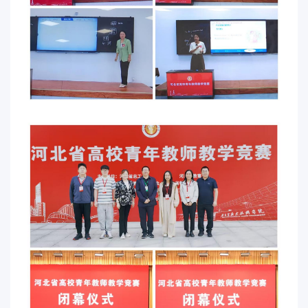
事
校
报
在
线
专
题