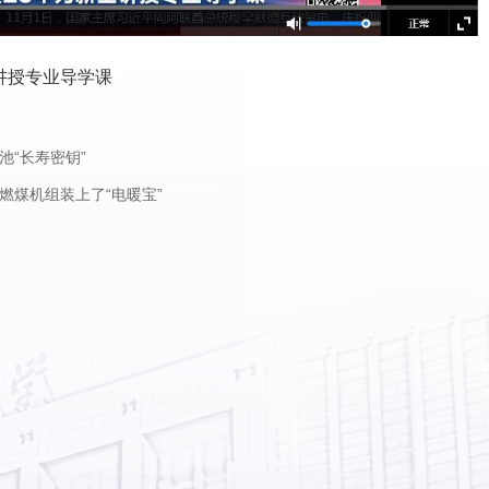
讲授专业导学课
“长寿密钥”
燃煤机组装上了“电暖宝”