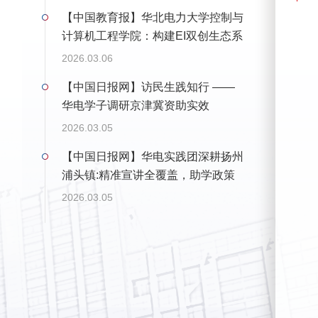
【中国教育报】华北电力大学控制与
计算机工程学院：构建EI双创生态系
统 培养“人工智能+”拔尖创新人才
2026.03.06
【中国日报网】访民生践知行 ——
华电学子调研京津冀资助实效
2026.03.05
【中国日报网】华电实践团深耕扬州
浦头镇:精准宣讲全覆盖，助学政策
暖乡邻
2026.03.05