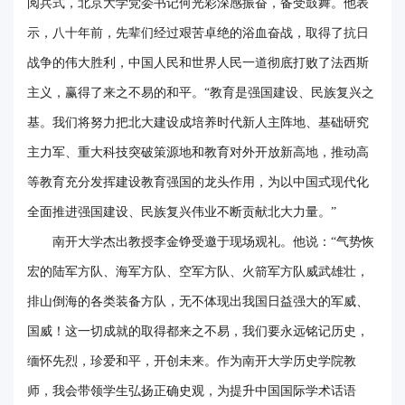
阅兵式，北京大学党委书记何光彩深感振奋，备受鼓舞。他表
华
示，八十年前，先辈们经过艰苦卓绝的浴血奋战，取得了抗日
电
战争的伟大胜利，中国人民和世界人民一道彻底打败了法西斯
主义，赢得了来之不易的和平。“教育是强国建设、民族复兴之
光
基。我们将努力把北大建设成培养时代新人主阵地、基础研究
影
主力军、重大科技突破策源地和教育对外开放新高地，推动高
校
等教育充分发挥建设教育强国的龙头作用，为以中国式现代化
园
全面推进强国建设、民族复兴伟业不断贡献北大力量。”
媒
南开大学杰出教授李金铮受邀于现场观礼。他说：“气势恢
宏的陆军方队、海军方队、空军方队、火箭军方队威武雄壮，
体
排山倒海的各类装备方队，无不体现出我国日益强大的军威、
华
国威！这一切成就的取得都来之不易，我们要永远铭记历史，
电
缅怀先烈，珍爱和平，开创未来。作为南开大学历史学院教
故
师，我会带领学生弘扬正确史观，为提升中国国际学术话语