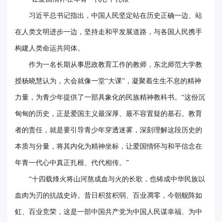
习近平总书记指出，中国人民坚定站在历史正确一边、站
在人类文明进步一边，坚持走和平发展道路，与各国人民携手
构建人类命运共同体。
作为一名长期从事思政教育工作的教师，东北师范大学教
授杨晓慧认为，大会就像一堂“大课”，凝聚着生生不息的精神
力量，为青少年提供了一部具象化的民族精神教科书。“这份沉
甸甸的历史，正是爱国主义最深厚、最不容置疑的基石。教育
者的责任，就是要引导青少年穿透迷雾，深刻理解这段历史的
本质与分量，将其内化为精神坐标，让爱国情怀与和平信念在
年青一代心中真正扎根、代代相传。”
“十四载烽火将山河熬成血与火的长歌，也铸成中华民族以
血肉为刃的抗战史诗。昔日积贫积弱、百业凋零，今朝舰阵如
虹、百业竞荣，这是一部中国共产党为中国人民谋幸福、为中