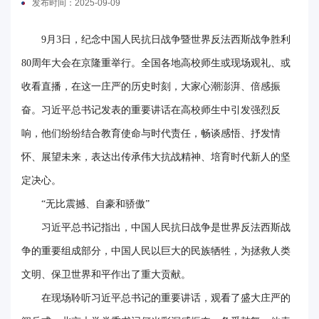
发布时间：2025-09-09
电
9月3日，纪念中国人民抗日战争暨世界反法西斯战争胜利
要
80周年大会在京隆重举行。全国各地高校师生或现场观礼、或
闻
收看直播，在这一庄严的历史时刻，大家心潮澎湃、倍感振
校
奋。习近平总书记发表的重要讲话在高校师生中引发强烈反
响，他们纷纷结合教育使命与时代责任，畅谈感悟、抒发情
园
怀、展望未来，表达出传承伟大抗战精神、培育时代新人的坚
时
定决心。
讯
“无比震撼、自豪和骄傲”
媒
习近平总书记指出，中国人民抗日战争是世界反法西斯战
争的重要组成部分，中国人民以巨大的民族牺牲，为拯救人类
体
文明、保卫世界和平作出了重大贡献。
华
在现场聆听习近平总书记的重要讲话，观看了盛大庄严的
电