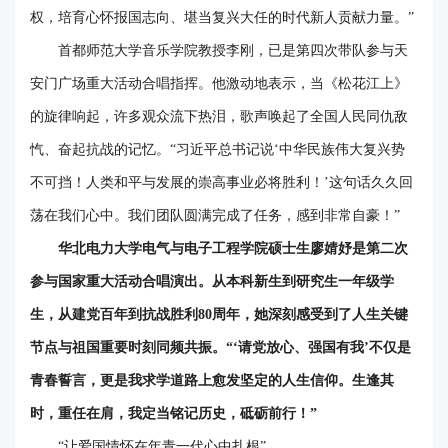
权，培育心怀报国志向、堪当复兴大任的时代新人贡献力量。”
事
首都师范大学音乐学院教授李刚，已是第四次带队参与天
校
安门广场重大活动合唱指挥。他激动地表示，当《松花江上》
报
的旋律响起，许多观众流下热泪，歌声唤起了全国人民同仇敌
在
忾、奋起抗战的记忆。“习近平总书记说‘中华民族伟大复兴势
线
不可挡！人类和平与发展的崇高事业必将胜利！’这句话久久回
荡在我们心中。我们团队圆满完成了任务，感到非常自豪！”
专
华北电力大学电气与电子工程学院硕士生廖婧妤是第二次
题
参与国家重大活动合唱演出。从本科新生到研究生一年级学
生，从建党百年到抗战胜利80周年，她深刻感受到了人生关键
节点与祖国重要时刻同频共振。“‘请党放心、强国有我’不仅是
青春誓言，更是我求学道路上愈发坚定的人生信仰。生逢其
时，重任在肩，我定当铭记历史，砥砺前行！”
“让爱国情怀在年青一代心中扎根”