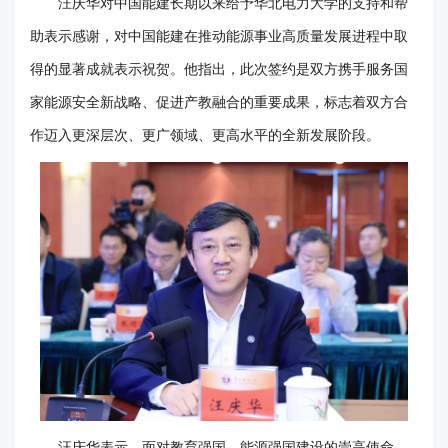
汪庆华对中国能建长期以来给予华北电力大学的支持和帮
华
助表示感谢，对中国能建在推动能源事业高质量发展进程中取
电
得的显著成就表示祝贺。他指出，此次签约是双方携手服务国
家能源安全新战略、促进产教融合的重要成果，标志着双方合
光
作迈入更深层次、更广领域、更高水平的全新发展阶段。
影
校
园
媒
体
华
电
故
汪庆华表示，面对教育强国、能源强国建设的崇高使命，