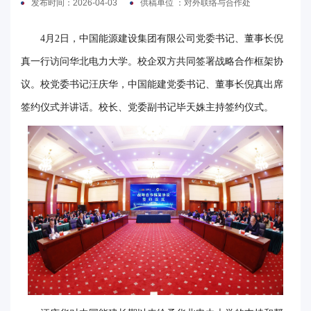
发布时间：2026-04-03
供稿单位 ：对外联络与合作处
电
4月2日，中国能源建设集团有限公司党委书记、董事长倪
要
真一行访问华北电力大学。校企双方共同签署战略合作框架协
闻
议。校党委书记汪庆华，中国能建党委书记、董事长倪真出席
校
签约仪式并讲话。校长、党委副书记毕天姝主持签约仪式。
园
时
讯
媒
体
华
电