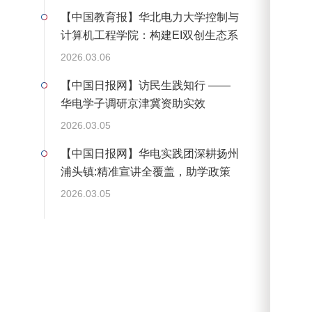
【中国教育报】华北电力大学控制与
计算机工程学院：构建EI双创生态系
统 培养“人工智能+”拔尖创新人才
2026.03.06
【中国日报网】访民生践知行 ——
华电学子调研京津冀资助实效
2026.03.05
【中国日报网】华电实践团深耕扬州
浦头镇:精准宣讲全覆盖，助学政策
暖乡邻
2026.03.05