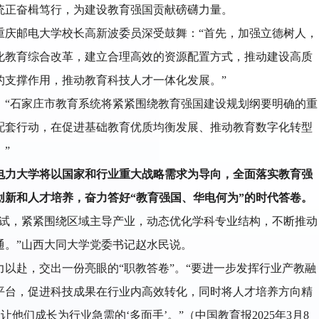
统正奋楫笃行，为建设教育强国贡献磅礴力量。
重庆邮电大学校长高新波委员深受鼓舞：“首先，加强立德树人，
化教育综合改革，建立合理高效的资源配置方式，推动建设高质
的支撑作用，推动教育科技人才一体化发展。”
：“石家庄市教育系统将紧紧围绕教育强国建设规划纲要明确的重
配套行动，在促进基础教育优质均衡发展、推动教育数字化转型
”
电力大学将以国家和行业重大战略需求为导向，全面落实教育强
创新和人才培养，奋力答好“教育强国、华电何为”的时代答卷。
先试，紧紧围绕区域主导产业，动态优化学科专业结构，不断推动
通。”山西大同大学党委书记赵水民说。
以赴，交出一份亮眼的“职教答卷”。“要进一步发挥行业产教融
平台，促进科技成果在行业内高效转化，同时将人才培养方向精
让他们成长为行业急需的‘多面手’。”（
中国教育报2025年3月8