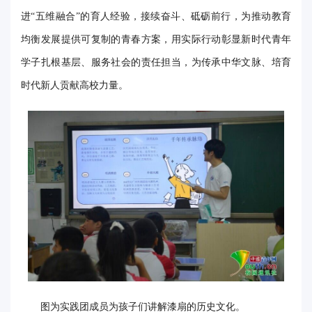
进“五维融合”的育人经验，接续奋斗、砥砺前行，为推动教育
华
均衡发展提供可复制的青春方案，用实际行动彰显新时代青年
电
学子扎根基层、服务社会的责任担当，为传承中华文脉、培育
光
时代新人贡献高校力量。
影
校
园
媒
体
华
电
故
图为实践团成员为孩子们讲解漆扇的历史文化。