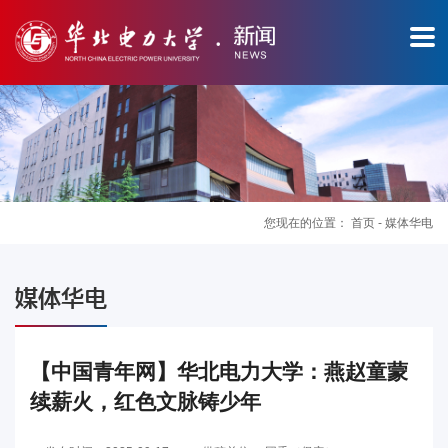
您现在的位置：
首页
-
媒体华电
图
媒体华电
片
新
【中国青年网】华北电力大学：燕赵童蒙
续薪火，红色文脉铸少年
闻
华