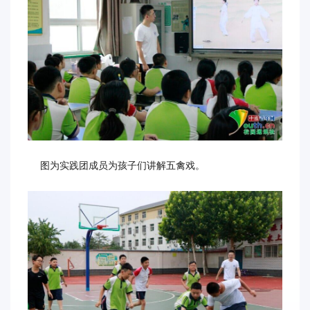
图为实践团成员为孩子们讲解五禽戏。