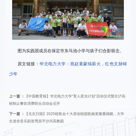
图为实践团成员在保定市东马池小学与孩子们合影留念。
原文链接：
华北电力大学：燕赵童蒙续薪火，红色文脉铸
少年
上一篇 ：
【中国教育报】华北电力大学“育人星光计划”启动仪式暨京沪高
校制止餐饮浪费联合启动会召开
下一篇 ：
【北京日报】2025校歌会十大原创校园歌曲奖隆重揭晓，大学
生迷你音乐剧首秀昌平沙河高教园