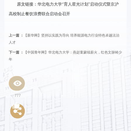
原文链接：
华北电力大学“育人星光计划”启动仪式暨京沪
事
高校制止餐饮浪费联合启动会召开
校
报
上一篇 ：
【新华网】坚持以实践为导向 培养能源电力行业特色卓越法治
在
人才
下一篇 ：
【中国青年网】华北电力大学：燕赵童蒙续薪火，红色文脉铸少
线
年
专
题
777