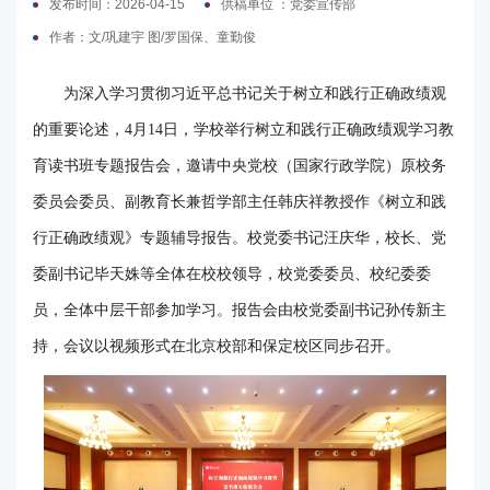
发布时间：2026-04-15
供稿单位 ：党委宣传部
电
作者：文/巩建宇 图/罗国保、童勤俊
要
为深入学习贯彻习近平总书记关于树立和践行正确政绩观
闻
的重要论述，4月14日，学校举行树立和践行正确政绩观学习教
育读书班专题报告会，邀请中央党校（国家行政学院）原校务
校
委员会委员、副教育长兼哲学部主任韩庆祥教授作《树立和践
园
行正确政绩观》专题辅导报告。校党委书记汪庆华，校长、党
时
委副书记毕天姝等全体在校校领导，校党委委员、校纪委委
讯
员，全体中层干部参加学习。报告会由校党委副书记孙传新主
媒
持，会议以视频形式在北京校部和保定校区同步召开。
体
华
电