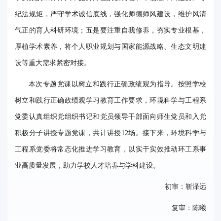
事
纪法规矩，严守学术诚信底线，强化师德师风建设，维护风清
校
气正的育人科研环境；五是要注重自我修养，夯实专业根基，
厚植学术素养，将个人职业规划与国家能源战略、生态文明建
报
设等重大需求紧密对接。
在
本次专题党课以树立和践行正确政绩观为指导。按照学校
线
树立和践行正确政绩观学习教育工作要求，环境科学与工程系
专
党委认真组织党组织书记和党员领导干部面向师生党员和入党
题
积极分子讲授专题党课，共计讲授12场。接下来，环境科学与
工程系党委将常态化推进学习教育，以实干实效推动环工系事
业高质量发展，助力学校人才培养与学科建设。
初审：靳泽远
复审：陈曦