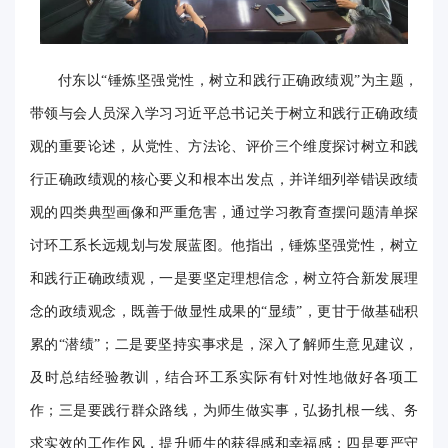
华
电
付东以“锤炼坚强党性，树立和践行正确政绩观”为主题，
光
带领与会人员深入学习习近平总书记关于树立和践行正确政绩
影
观的重要论述，从党性、方法论、评价三个维度探讨树立和践
行正确政绩观的核心要义和根本出发点，并详细列举错误政绩
校
观的四类典型画像和严重危害，通过学习教育查摆问题清单探
园
讨环工系长远规划与发展蓝图。他指出，锤炼坚强党性，树立
媒
和践行正确政绩观，一是要坚定理想信念，树立符合新发展理
体
念的政绩观念，既善于做显性成果的“显绩”，更甘于做基础积
累的“潜绩”；二是要坚持实事求是，深入了解师生意见建议，
华
及时总结经验教训，结合环工系实际有针对性地做好各项工
电
作；三是要践行群众路线，为师生做实事，弘扬扎根一线、务
故
求实效的工作作风，提升师生的获得感和幸福感；四是要严守