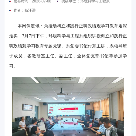
发布时间：2026-07-08
供稿单位 ：环境科学与工程系
电
作者：靳泽远
要
本网保定讯：为推动树立和践行正确政绩观学习教育走深
闻
走实，7月7日下午，环境科学与工程系组织讲授树立和践行正
确政绩观学习教育专题党课。系党委书记付东主讲，系领导班
校
子成员，各教研室主任、副主任，全体党支部书记等参加学
园
习。
时
讯
媒
体
华
电