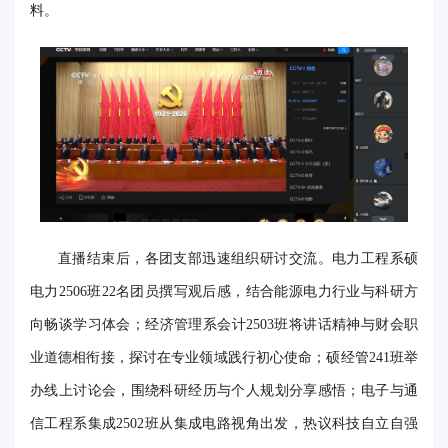
料。
华
电
光
影
校
园
直播结束后，各团支部迅速组织研讨交流。电力工程系硕
媒
电力2506班22名团员撰写观后感，结合能源电力行业与科研方
体
向畅谈学习体会；经济管理系会计2503班将讲话精神与财会职
华
业道德相衔接，探讨在专业领域践行初心使命；硕经管241班举
电
办线上讨论会，围绕科研经历与个人规划分享感悟；电子与通
信工程系集成2502班从集成电路视角出发，热议科技自立自强
故