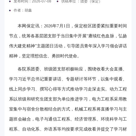
发布时间：2026-07-08
供稿单位 ：团委（保定）
电
作者：胡鑫
要
本网保定讯：2026年7月1日，保定校区团委紧扣重要时间
闻
节点，统筹各基层团支部于当日集中开展“赓续红色血脉，弘扬
伟大建党精神”主题团日活动，引导团员青年深入学习领会讲话
校
精神，坚定理想信念、勇担时代使命。
园
各院系团委、班级团支部积极响应，围绕收看大会直播、
时
学习习近平总书记重要讲话、专题研讨等环节，以集中观看、
讯
线上同步学习、撰写心得等方式推动学习走深走实。动力工程
媒
系以班级和研究生团支部为单位推进学习，电力工程系采用教
体
室集中与宿舍分散相结合的方式，机械工程系将直播学习与主
题班会融合，电子与通信工程系、经济管理系、环境科学与工
华
程系、自动化系、外语系等均按要求完成收看并提交了学习材
电