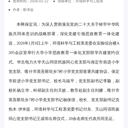
发布时间：2026-01-12
供稿单位 ：环境科学与工程系
电
作者：靳泽远
要
本网保定讯：为深入贯彻落实党的二十大关于铸牢中华民
闻
族共同体意识的战略部署，深化党建引领思政教育一体化建
设，2026年1月9日上午，环境科学与工程系党委在实验综合楼A
校
205会议室举行大学小学思政教育一体化支部联学共建签约仪
园
式。华北电力大学天山同语民族同心党支部与保定市前进小学
时
党支部、喀什市英吾斯坦乡7村小学党支部签署共建协议。保定
讯
市前进小学党支部书记、校长马福平，党支部副书记李颖，副
媒
校长杨立华，科研副主任刘天姣，教导处副主任刘娜，喀什市
英吾斯坦乡7村小学党支部书记杨保强，校长、党支部副书记克
体
热木·伊米提，环境科学与工程系党委书记付东、天山同语民族
华
同心党支部书记王成等出席仪式，20余名师生代表共同见证。
电