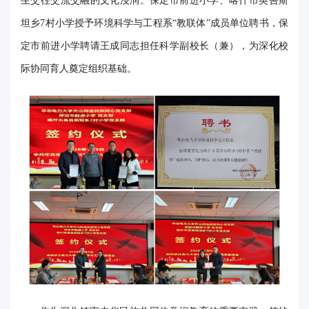
生交往交流交融的文化浸润。保定市前进小学、喀什市英吾斯
事
坦乡7村小学授予环境科学与工程系“教联体”成员单位聘书，保
校
定市前进小学聘请王成同志担任科学副校长（兼），为深化校
际协同育人奠定组织基础。
报
在
线
专
题