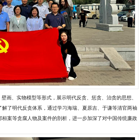
、壁画、实物模型等形式，展示明代反贪、惩贪、治贪的思想、
了解了明代反贪体系，通过学习海瑞、夏原吉、于谦等清官两袖
郭桓案等贪腐人物及案件的剖析，进一步加深了对中国传统廉政