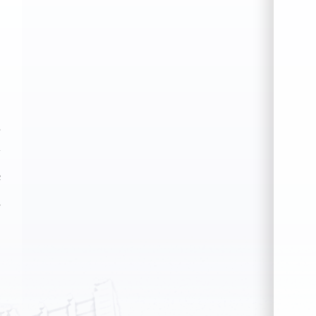
希
伟
华
红