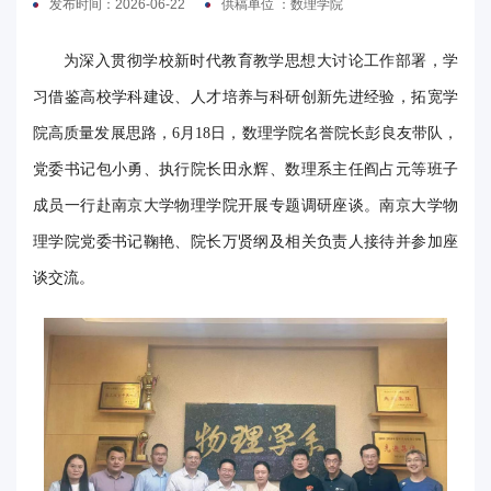
发布时间：2026-06-22
供稿单位 ：数理学院
电
为深入贯彻学校新时代教育教学思想大讨论工作部署，学
要
习借鉴高校学科建设、人才培养与科研创新先进经验，拓宽学
闻
院高质量发展思路，6月18日，数理学院名誉院长彭良友带队，
校
党委书记包小勇、执行院长田永辉、数理系主任阎占元等班子
成员一行赴南京大学物理学院开展专题调研座谈。南京大学物
园
理学院党委书记鞠艳、院长万贤纲及相关负责人接待并参加座
时
谈交流。
讯
媒
体
华
电