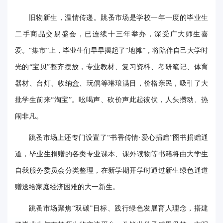
华
旧物新生，温情传递。跳蚤市场是学校一年一度的毕业生
电
二手商品交易盛会，已连续十三年举办，深受广大师生喜
爱。“集市”上，毕业生们早早摆起了“地摊”，将陪伴自己大学时
光
光的“宝贝”整齐摆放，专业教材、复习资料、考研笔记、体育
影
器材、台灯、收纳盒、玩偶等琳琅满目，价格亲民，吸引了大
校
批学生前来“淘宝”。吆喝声、砍价声此起彼伏，人头攒动、热
园
闹非凡。
媒
跳蚤市场上还专门设置了“书香传情·爱心捐赠”图书捐赠通
体
道，毕业生捐赠的各类专业课本、课外读物等书籍将由大学生
自我服务委员会分类整理，在新学期开学时通过新生绿色通道
华
赠送给家庭经济困难的大一新生。
电
跳蚤市场聚焦“双碳”目标、践行绿色发展育人理念，搭建
故