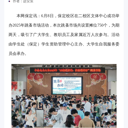
作者：赵安策
电
本网保定讯：6月8日，保定校区在二校区文体中心成功举
要
办2025年跳蚤市场活动，本次跳蚤市场共设置摊位750个，为期
闻
两天，吸引了广大学生、教职员工及家属近万人次参与。活动
校
由学生处（保定）学生资助管理中心主办、大学生自我服务委
员会承办。
园
时
讯
媒
体
华
电