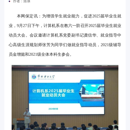
作者：陈琢
电
本网保定讯：为增强学生就业能力，促进2025届毕业生就
要
业，9月27日下午，计算机系在教六一阶召开2025届毕业生就业
闻
动员大会。会议邀请计算机系党委副书记龚信华、就业指导中
校
心高级生涯规划师张芳为同学们做就业指导动员，2021级辅导
员金增懿和2021级全体本科生参会。
园
时
讯
媒
体
华
电