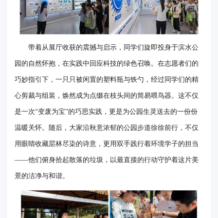
事
校
带着从展厅收获的震撼与启示，同学们旋即投身于滨水公
报
园的自然怀抱，在实践中回应科技的绿色召唤。在志愿者们的
在
巧妙指引下，一只只被闲置的塑料瓶与铁勺，经过同学们的精
线
心剪裁与组装，焕然成为点缀在枝头间的简易喂鸟器。这不仅
专
是一次“变废为宝”的巧思实践，更是为公园生灵送去的一份份
题
温暖关怀。随后，大家沿秋意浓郁的公园步道徐徐前行，不仅
用眼睛收藏层林尽染的诗意，更用双手践行着环境学子的担当
——他们俯身拾起散落的垃圾，以最直接的行动守护着这片美
景的洁净与和谐。