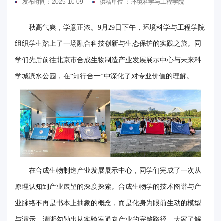
发布时间：2025-10-09
供稿单位 ：​环境科学与工程学院
电
秋高气爽，学意正浓。9月29日下午，环境科学与工程学院
要
组织学生踏上了一场融合科技创新与生态保护的实践之旅。同
闻
学们先后前往北京市合成生物制造产业发展展示中心与未来科
校
学城滨水公园，在“知行合一”中深化了对专业价值的理解。
园
时
讯
媒
在合成生物制造产业发展展示中心，同学们完成了一次从
体
原理认知到产业展望的深度探索。合成生物学的技术图谱与产
华
业脉络不再是书本上抽象的概念，而是化身为眼前生动的模型
电
与演示，清晰勾勒出从实验室通向产业的完整路径。大家了解