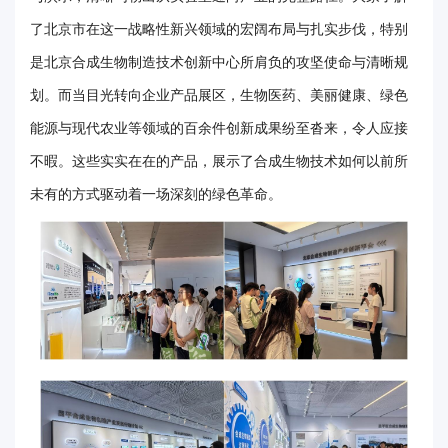
华
了北京市在这一战略性新兴领域的宏阔布局与扎实步伐，特别
是北京合成生物制造技术创新中心所肩负的攻坚使命与清晰规
电
划。而当目光转向企业产品展区，生物医药、美丽健康、绿色
光
能源与现代农业等领域的百余件创新成果纷至沓来，令人应接
影
不暇。这些实实在在的产品，展示了合成生物技术如何以前所
校
未有的方式驱动着一场深刻的绿色革命。
园
媒
体
华
电
故