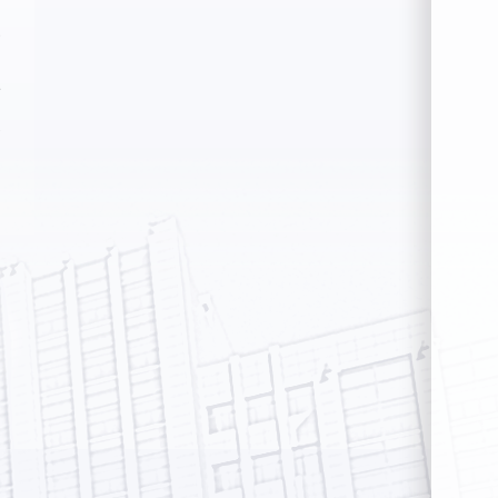
冬
欣
睿