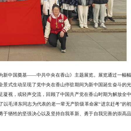
为新中国奠基——中共中央在香山》主题展览。展览通过一幅
全景式生动呈现了党中央在香山停驻期间为新中国诞生奋斗的
足凝视，或轻声交流，回顾了中国共产党在香山时期为解放全
了以毛泽东同志为代表的老一辈无产阶级革命家“进京赶考”的
勇于牺牲的坚强决心以及坚持自我革新、勇于自我完善的崇高