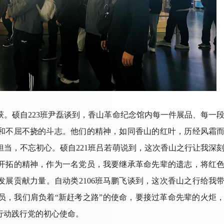
。硕自223班尹磊谈到，香山革命纪念馆内每一件展品、每一
和不屈不挠的斗志。他们的精神，如同香山的红叶，历经风霜
当，不忘初心。硕自221班吕若萌说到，这次香山之行让我深
开拓的精神，作为一名党员，我要继承革命先辈的遗志，将红
展贡献力量。自动类2106班马鹏飞谈到，这次香山之行给我
员，我们肩负着“新赶考之路”的使命，要接过革命先辈的火炬
行动践行党的初心使命。