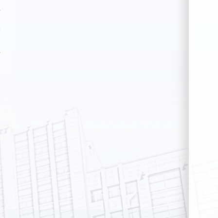
倩
宁
丹