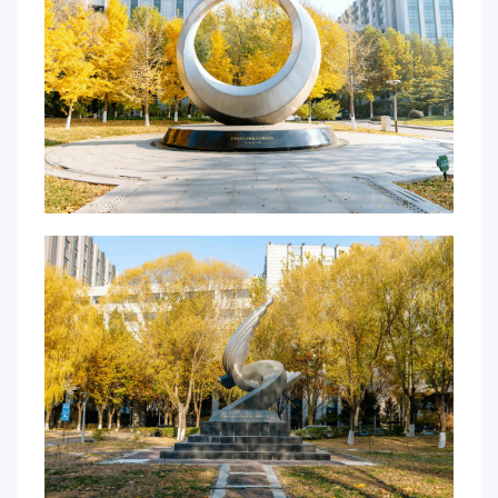
华
电
光
影
校
园
媒
体
华
电
故