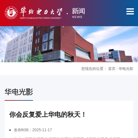
您现在的位置：
首页
-
华电光影
图
华电光影
片
新
你会反复爱上华电的秋天！
闻
发布时间：2025-11-17
华