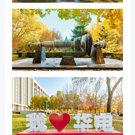
事
校
报
在
线
专
题