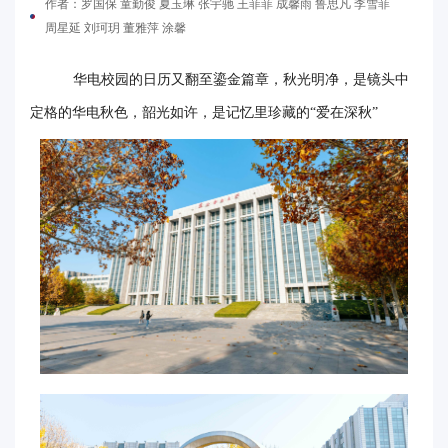
作者：罗国保 童勤俊 夏玉琳 张宇驰 王菲菲 成馨雨 鲁思凡 李雪菲
周星延 刘珂玥 董雅萍 涂馨
电
要
华电校
园的日历又翻至鎏金篇章
，
秋光明净，是镜头中
闻
定格的
华电
秋色
，
韶光如许，是记忆里珍藏的
“爱在深秋”
校
园
时
讯
媒
体
华
电