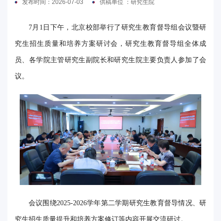
发布时间：2026-07-03
供稿单位 ：研究生院
电
7月1日下午，北京校部举行了研究生教育督导组会议暨研
要
究生招生质量和培养方案研讨会，研究生教育督导组全体成
闻
员、各学院主管研究生副院长和研究生院主要负责人参加了会
校
议。
园
时
讯
媒
体
华
会议围绕2025-2026学年第二学期研究生教育督导情况、研
电
究生招生质量提升和培养方案修订等内容开展交流研讨。