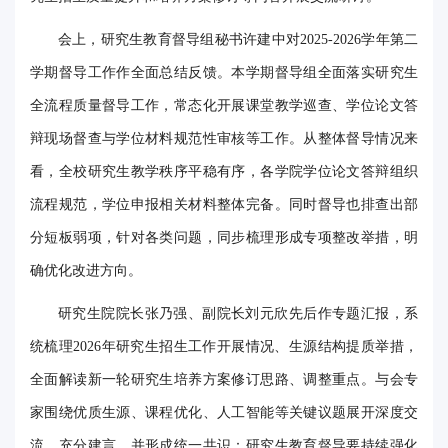
华
会上，研究生教育督导组秘书许建中对2025-2026学年第二
电
学期督导工作作全面总结反馈。本学期督导组全面落实研究生
光
全流程质量督导工作，常态化开展课堂教学巡查、学位论文答
辩现场督查与学位材料规范性审核等工作。从整体督导情况来
影
看，全校研究生教学秩序平稳有序，各学院学位论文答辩组织
校
流程规范，学位申报相关材料整体完备。同时督导也排查出部
园
分短板弱项，针对各类问题，同步梳理形成专项整改举措，明
媒
确优化改进方向。
体
研究生院院长张乃强、副院长刘元欣先后作专题汇报，系
华
统梳理2026年研究生招生工作开展情况、生源结构提质举措，
全面解读新一轮研究生培养方案修订思路、调整重点。与会专
电
家围绕优质生源、课程优化、人工智能等关键议题展开深度交
故
流、充分建言，并形成统一共识：研究生教育督导要持续强化