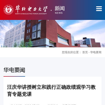
您现在的位置：
首页
-
华电要闻
图
华电要闻
片
新
汪庆华讲授树立和践行正确政绩观学习教
育专题党课
闻
华