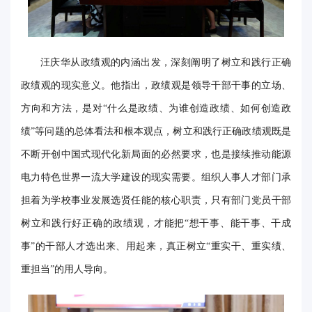
华
电
汪庆华从政绩观的内涵出发，深刻阐明了树立和践行正确
光
政绩观的现实意义。他指出，政绩观是领导干部干事的立场、
影
方向和方法，是对“什么是政绩、为谁创造政绩、如何创造政
校
绩”等问题的总体看法和根本观点，树立和践行正确政绩观既是
不断开创中国式现代化新局面的必然要求，也是接续推动能源
园
电力特色世界一流大学建设的现实需要。组织人事人才部门承
媒
担着为学校事业发展选贤任能的核心职责，只有部门党员干部
体
树立和践行好正确的政绩观，才能把“想干事、能干事、干成
华
事”的干部人才选出来、用起来，真正树立“重实干、重实绩、
电
重担当”的用人导向。
故