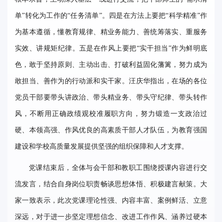
单”转化为工作的“任务清单”。四是在方法上要把“科学精准”作
为基本遵循，懂教育规律、精业务能力、善统筹落实、重服务
实效、讲规矩纪律。五是在作风上要把“实干担当”作为鲜明底
色，敢于坚持原则、主动出击、打破利益固化藩篱，努力成为
敢担当、善作为的行动派和实干家。汪庆华指出，在场的各位
党员干部要带头讲政治、带头精业务、带头守纪律、带头转作
风，不断用正确政绩观校准履职方向，努力锻造一支政治过
硬、本领高强、作风优良的高素质干部人才队伍，为教育强国
建设和学校高质量发展提供坚强的组织保障和人才支撑。
党课结束后，全体与会干部和教职工围绕授课内容进行交
流发言，结合自身岗位职责畅谈思想体悟、积极建言献策。大
家一致表示，此次党课理论性强、内容丰富、案例鲜活、立意
深远，对于进一步坚定理想信念、改进工作作风、涵养过硬本