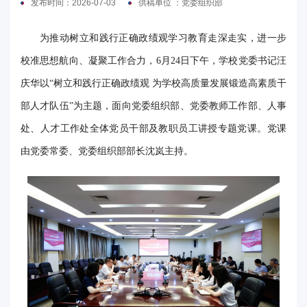
发布时间：2026-07-03
供稿单位 ：党委组织部
电
为推动树立和践行正确政绩观学习教育走深走实，进一步
要
校准思想航向、凝聚工作合力，6月24日下午，学校党委书记汪
闻
庆华以“树立和践行正确政绩观 为学校高质量发展锻造高素质干
校
部人才队伍”为主题，面向党委组织部、党委教师工作部、人事
处、人才工作处全体党员干部及教职员工讲授专题党课。党课
园
由党委常委、党委组织部部长沈岚主持。
时
讯
媒
体
华
电