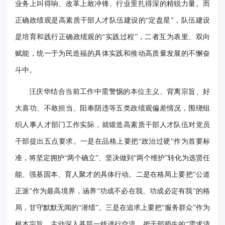
业务上叫得响、改革上敢冲锋、行业里扎得深的精锐力量。而
正确政绩观是高素质干部人才队伍建设的“定盘星”，队伍建设
是培育和践行正确政绩观的“实践过程”，二者互为表里、双向
赋能，统一于为民造福的具体实践和推动高质量发展的不懈奋
斗中。
汪庆华结合当前工作中需警惕的本位主义、背离宗旨、好
大喜功、不敢担当、阳奉阴违等五类政绩观偏差情况，围绕组
织人事人才部门工作实际，就锻造高素质干部人才队伍对党员
干部提出五点要求。一是在品格上要把“政治过硬”作为首要标
准，将坚定拥护“两个确立”、坚决做到“两个维护”转化为选贤任
能、强基固本、育人聚才的具体行动。二是在格局上要把“公道
正派”作为最高境界，涵养“功成不必在我、功成必定有我”的格
局，甘守默默无闻的“潜绩”。三是在追求上要把“服务群众”作为
根本宗旨，主动深入基层一线进行交流，把干部师生的“需求清