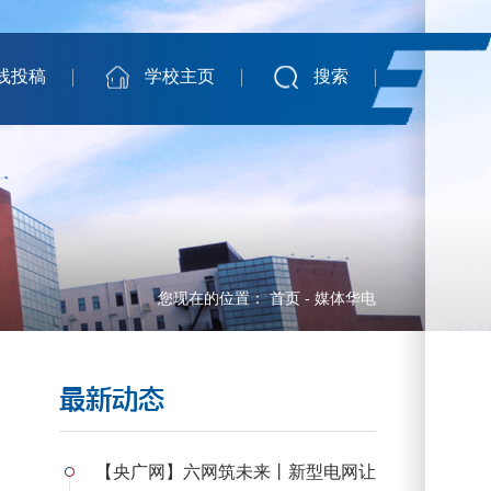
线投稿
学校主页
搜索
您现在的位置：
首页
-
媒体华电
最新动态
【央广网】六网筑未来丨新型电网让