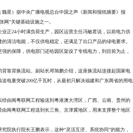
王铣 魏星）据中央广播电视总台中国之声《新闻和报纸摘要》报
张网”关键基础设施之一。
企业正24小时满负荷生产，园区运营主任冯敏君说，以前电力供
建的清洁电能，不仅供电稳定，还满足了出口产品的绿电要求。
更强的保障，供电部门还给园区架设了专线电力，到目前为止，
的背靠背换流站。副站长邓旭鹏介绍，这座换流站连接起国家电
送电量突破200亿千瓦时，从最初只解决福建和广东两省的用电
以经由闽粤联网工程输送到粤港澳大湾区，广西、云南、贵州的
经由闽粤联网工程送到长三角、京津冀地区，用来支撑整个地区
究院执行院长王鹏表示，这种“灵活互济、系统协同”的能力，