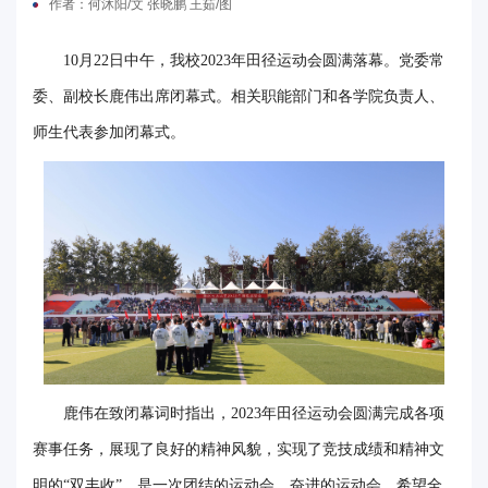
作者：何沐阳/文 张晓鹏 王茹/图
电
10月22日中午，我校2023年田径运动会圆满落幕。党委常
要
委、副校长鹿伟出席闭幕式。相关职能部门和各学院负责人、
闻
师生代表参加闭幕式。
校
园
时
讯
媒
体
鹿伟在致闭幕词时指出，2023年田径运动会圆满完成各项
华
赛事任务，展现了良好的精神风貌，实现了竞技成绩和精神文
电
明的“双丰收”，是一次团结的运动会，奋进的运动会。希望全