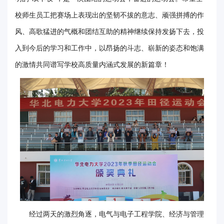
华
校师生员工把赛场上表现出的坚韧不拔的意志、顽强拼搏的作
风、高歌猛进的气概和团结互助的精神继续保持发扬下去，投
电
入到今后的学习和工作中，以昂扬的斗志、崭新的姿态和饱满
光
的激情共同谱写学校高质量内涵式发展的新篇章！
影
校
园
媒
体
华
电
故
经过两天的激烈角逐，电气与电子工程学院、经济与管理