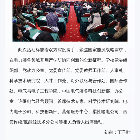
此次活动标志着双方深度携手，聚焦国家能源战略需求，
在电力装备领域开启产学研协同创新的全新征程。学校党委组
织部、党政办公室、党委宣传部、党委教师工作部、人事处、
科学技术研究院、人才工作处、对外联络与合作处、国际合作
处、电气与电子工程学院，中国电气装备科技创新部、办公
室，许继电气经营顾问、首席技术专家、科学技术研究院、电
力电子公司、科技创新部、营销服务中心、柔性输电公司、西
安许继/氢能源技术分公司等相关负责人出席活动。
初审：丁子叶