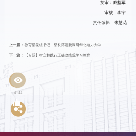
复审：戚坚军
审核：李宁
责任编辑：朱慧花
上一篇 ：
教育部党组书记、部长怀进鹏调研华北电力大学
下一篇 ：
【专题】树立和践行正确政绩观学习教育
4144