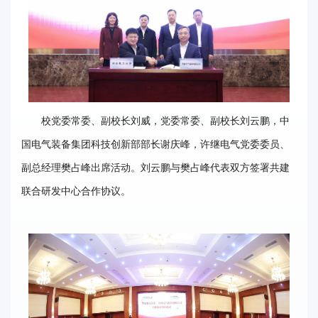
校党委常委、副校长刘威，党委常委、副校长刘云鹏，中
国电气装备集团科技创新部部长谢庆峰，许继电气党委委员、
副总经理樊占峰出席活动。刘云鹏与樊占峰代表双方签署共建
联合研发中心合作协议。