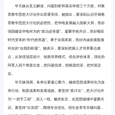
毕天姝从意义解读、问题剖析和落实举措三个方面，对教
育教学思想大讨论作出部署安排。她指出，要深刻认识开展教
育教学思想大讨论的必然性。把华电发展融入国家大局，答好
强国建设华电何为的“政治必答题”。凝聚学校共识，答好顺应
时代变革的“时代抢答题”。勇于自我革新，答好内涵发展瓶颈
何在的“自我剖析题”。她表示，要深刻把握人才培养重点难
点，从加强顶层设计、创新培养模式、优化评价体系，强化协
同育人四个维度出发，把问题找准，把根源挖深，把对策定
实。
毕天姝强调，各单位要凝心聚力，确保思想成果转化为改
革行动、制度成果和发展成效。要坚持“真讨论”，把大讨论作
为“一把手工程”，深入一线、畅所欲言，在思想碰撞中凝聚共
识。要坚持“出实招”，围绕专业优化、招生改革等关键问题，