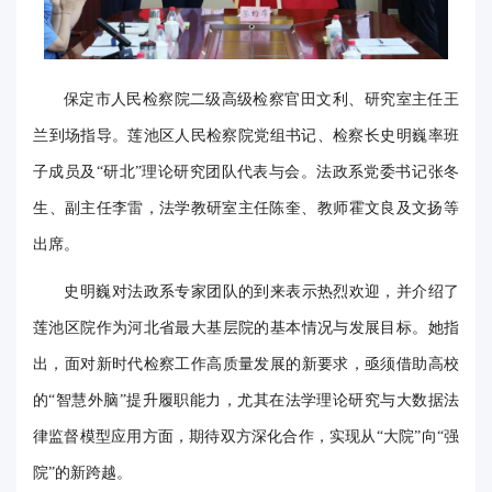
华
电
保定市人民检察院二级高级检察官‌田文利‌、研究室主任‌王
光
兰‌到场指导。莲池区人民检察院党组书记、检察长‌史明巍‌率班
影
子成员及“研北”理论研究团队代表与会。法政系党委书记‌张冬
校
生‌、副主任‌李雷，法学教研室主任‌陈奎‌、教师‌霍文良‌及文扬‌等
出席。
园
‌史明巍‌对法政系专家团队的到来表示热烈欢迎，并介绍了
媒
莲池区院作为河北省最大基层院的基本情况与发展目标。她指
体
出，面对新时代检察工作高质量发展的新要求，亟须借助高校
华
的“智慧外脑”提升履职能力，尤其在法学理论研究与大数据法
电
律监督模型应用方面，期待双方深化合作，实现从“大院”向“强
故
院”的新跨越。