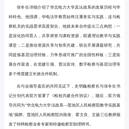
事
张冬生‌详细介绍了华北电力大学及法政系的发展历程与学
科特色。他强调，华电法学教育始终注重务实与实践，这与检
校
察机关的实战需求高度契合。他就未来合作提出三点构想：一
报
是深化协同育人，共享师资与课程资源，联通理论教学与实践
在
课堂；二是推动资源共享与智库共建，联合开展课题研究，共
线
同提炼基层治理经验，力争形成可推广的全国性样板；三是拓
专
展合作渠道，在党建引领、普法宣传、数字检察与基层治理等
多个维度建立长效合作机制。
题
在与会领导嘉宾的共同见证下，‌史明巍‌检察长与‌张冬生‌书
记分别代表双方签署了《检校共建合作协议》。随后，双方领
导共同为“华北电力大学法政系—莲池区人民检察院教学实践基
地”揭牌。莲池区人民检察院向‌陈奎‌、‌霍文良‌、‌文扬‌三位教师颁
发了特聘检察业务专家和特邀检察官助理聘书。