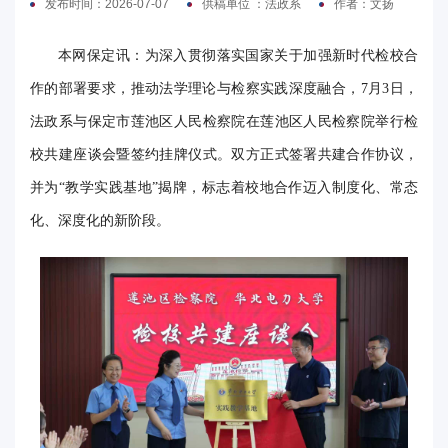
发布时间：2026-07-07
供稿单位 ：法政系
作者：文扬
电
本网保定讯：为深入贯彻落实国家关于加强新时代检校合
要
作的部署要求，推动法学理论与检察实践深度融合，7月3日，
闻
法政系与保定市莲池区人民检察院在莲池区人民检察院举行检
校
校共建座谈会暨签约挂牌仪式。双方正式签署共建合作协议，
并为“教学实践基地”揭牌，标志着校地合作迈入制度化、常态
园
化、深度化的新阶段。
时
讯
媒
体
华
电