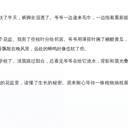
扶了半天，裤脚全湿透了。爷爷一边递来毛巾，一边指着重新
个花盆。我剪了些枝叶分给邻居。爷爷用薄荷叶腌了糖醋黄瓜
香飘散在晚风里，远处的蝉鸣好像也软了些。
学校了。清晨路过阳台，总看见爷爷在给它浇水，背影和晨光
小的花盆里，读懂了生长的秘密。原来耐心等待一株植物抽枝
。