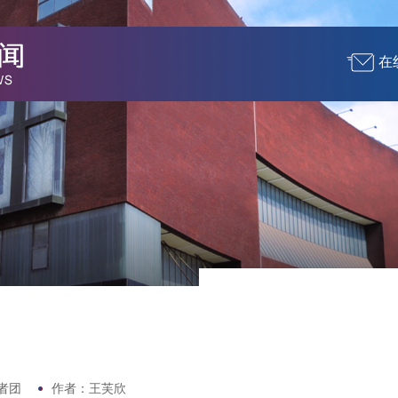
在
者团
作者：王芙欣