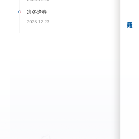
凛冬逢春
挺
2025.12.23
，
叠
展