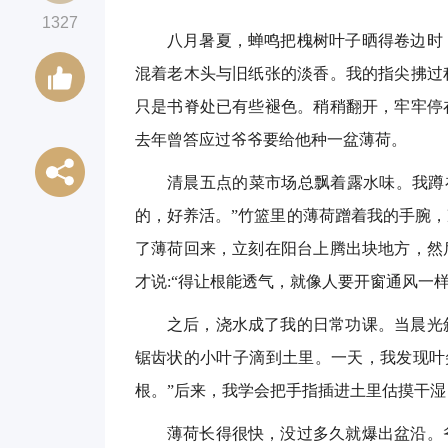
1327
八月暑夏，蝉鸣把槐树叶子晒得卷边时
混着老木头与旧纸张的淡香。我的指尖拂过
只是书脊处已有些褪色。稍稍翻开，牢牢停
去年曾答应过爷爷要给他种一盆薄荷。
清晨五点的菜市场总飘着露水味。我蹲
的，好养活。”竹篮里的薄荷蹭着我的手腕
了薄荷回来，立刻在阳台上腾出块地方，然
才说:“得让根能透气，就像人要开窗通风一
之后，浇水成了我的日常功课。当晨光
锯齿状的小叶子滴到土里。一天，我发现叶
根。”后来，我学会把手指插进土里估摸干湿
薄荷长得很快，没过多久就爆出盆沿。