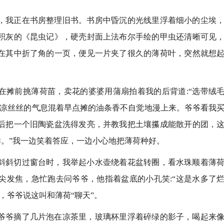
，我正在书房整理旧书。书房中昏沉的光线里浮着细小的尘埃
积灰的《昆虫记》，硬壳封面上法布尔手绘的甲虫还清晰可见
在其中折了角的一页，便见一片夹了很久的薄荷叶，突然就想
在摊前挑薄荷苗，卖花的婆婆用蒲扇拍着我的后背道:“选带绒
，凉丝丝的气息混着早点摊的油条香不自觉地漫上来。爷爷看我
后把一个旧陶瓷盆洗得发亮，并教我把土壤攥成能散开的团，
样。”我一边笑着答应，一边小心地把薄荷种好。
斜斜切过窗台时，我举起小水壶绕着花盆转圈，看水珠顺着薄
尖发焦，急忙跑去问爷爷，他指着盆底的小孔笑:“这是水多了
，爷爷说这叫和薄荷“聊天”。
爷爷摘了几片泡在凉茶里，玻璃杯里浮着碎绿的影子，喝起来