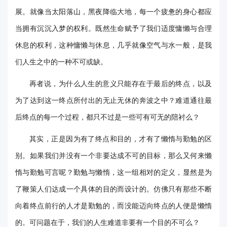
展。就像当太阳落山，黑夜降临大地，每一个疲惫的身心都应
华
当拥有沉沉入梦的权利。既然生命赋予了我们适度慵懒与合理
电
休息的权利，这种慵懒与休息，几乎就像空气与水一般，是我
光
们人生之中的一种不可或缺。
影
再者说，为什么人生的意义只能存在于最后的终点，以及
校
为了达到这一终点所付出的无止无休的奔波之中？难道通往最
园
后终点的每一个过程，都只不过是一些可有可无的陪衬么？
媒
其实，正是因为有了终点和目的，才有了懒惰与勤勉的区
体
别。如果我们并没有一个非要达成不可的目标，那么又何来懒
惰与勤勉可言呢？勤勉与懒惰，这一组相对的定义，显然是为
华
了鞭策人们达成一个具体的目的而设计的。仿佛只有那些不断
电
向着终点前行的人才是勤勉的，而没能迈向终点的人便是懒惰
故
的。可问题在于，我们的人生难道非要有一个目的不可么？