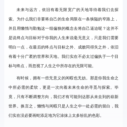
事
未来与远方，依旧有着无限宽广的天地等待着我们去探
校
索。为什么我们非要将自己的生命局限在一条狭隘的窄路上，
报
并且用懒惰与勤勉这一组偏狭的概念去将自己逼迫呢？这并不
是说终点与目标对于你我的人生来说毫无意义，只是我们需要
在
明白一点，在最后的终点与目标之外、成败同得失之外，依旧
线
有着十分广袤的世界和天地。我们实在不必太过偏执于一个目
专
标与终点，而忽视了人生之中所存在的无限可能。
题
有时候，拥有一些无意义的闲暇也无妨。那是你我生命之
中所必需的柔软，更是一次向着未来生命的寻觅与探索。毕
竟，只有不断调整方向，我们才有可能到达那从未去到的崭新
世界。换言之，懒惰与闲暇只是人生之中一处必需的留白，我
们实在没必要画蛇添足地为它涂抹上太多纷乱的色彩。