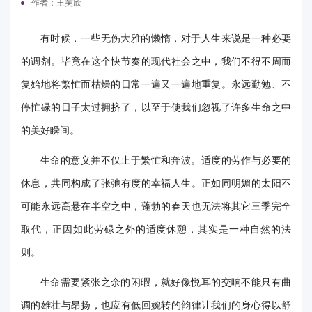
作者：王芙欣
电
有时候，一些无伤大雅的懒惰，对于人生来说是一种必要
要
的调剂。毕竟在这个快节奏的现代社会之中，我们不得不周而
闻
复始地将繁忙而枯燥的日常一遍又一遍地重复。永远勤勉、不
校
停忙碌的日子太过拥挤了，以至于使我们忽视了许多生命之中
的美好瞬间。
园
生命的意义并不仅止于繁忙和奔波。适度的劳作与必要的
时
休息，共同构成了张弛有度的幸福人生。正如同明媚的太阳不
讯
可能永远高悬在半空之中，蓬勃的春天也无法将其它三季完全
媒
取代，正因如此劳碌之外的适度休憩，其实是一种自然的法
体
则。
华
生命需要紧张之余的闲暇，就好像悦耳的交响不能只有曲
电
调的雄壮与昂扬，也应有低回婉转的韵律让我们的身心得以舒