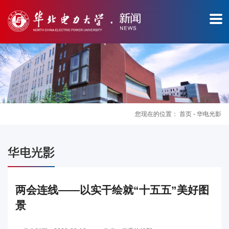
您现在的位置：
首页
-
华电光影
图
华电光影
片
新
两会连线——以实干绘就“十五五”美好图
景
闻
华