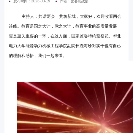
发布时间：2026-03-19
作者：党委统战部
电
主持人：共话两会，共筑新城，大家好，欢迎收看两会
要
连线。教育是国之大计，党之大计，教育事业的高质量发展，
闻
更是至关重要的一环，在这方面，国家监委特约监察员、华北
校
电力大学能源动力机械工程学院副院长冼海珍对实干也有自己
的理解和感悟，我们一起来看。
园
时
讯
媒
体
华
电