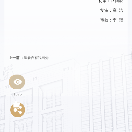
初审：路雨欣
事
复审：高
洁
校
审核：李
瑾
报
在
线
上一篇 ：
望春自有我当先
专
题
1675