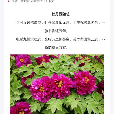
作者：童勤俊 刘紫玥/图 张丹/文
电
牡丹园随想
要
学府春风拂绛霞，牡丹盛放灿无涯。千重锦簇真国色，一
闻
脉书香绽芳华。
校
电掣九州承壮志，光昭万里护桑麻。英才辈出擎云志，不
负韶华兴万家。
园
时
讯
媒
体
华
电