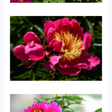
华
电
光
影
校
园
媒
体
华
电
故