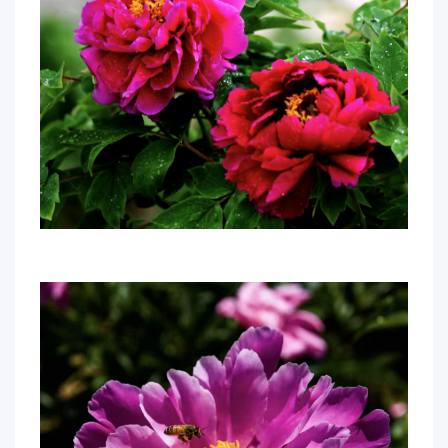
事
校
报
在
线
专
题