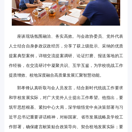
华
电
光
座谈现场氛围融洽、务实高效。与会政协委员、党外代表
影
人士结合自身参政议政经历，分享了获上级批示、采纳的优质
校
提案典型案例，详细交流提案调研、论证打磨、报送落地的工
作经验，在交流研讨中凝聚共识、互学互鉴，为学校统战工作
园
提质增效、校地深度融合高质量发展汇聚智慧动能。
媒
郭孝锋认真听取与会人员发言，结合新时代统战工作要求
体
和学校发展实际，对广大党外人士提出工作希望。他指出，要
华
筑牢思想根基、紧扣中心大局，深学细悟党中央决策部署与习
电
近平总书记重要讲话精神，对标国家、省市发展战略及学校工
故
作部署，确保建言献策贴合政策导向、契合校地发展实际；要