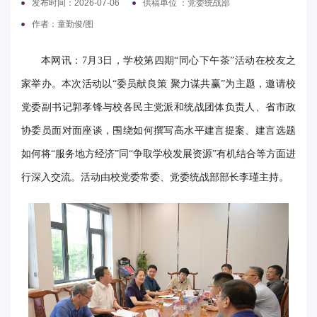
发布时间：2026-07-06
供稿单位 ：党委统战部
电
作者：童勤俊/图
要
本网讯：7月3日，学校第四期“同心下午茶”活动在校友之
闻
家举办。本次活动以“委员献良策 聚力谋共赢”为主题，邀请校
党委副书记郭孝锋与校各民主党派和统战团体负责人、省市政
校
协委员面对面座谈，围绕如何撰写高水平建言提案、建言选题
园
如何将“服务地方经济”同“争取学校发展资源”有机结合等方面进
时
行深入交流。活动由校党委常委、党委统战部部长李瑾主持。
讯
媒
体
华
电