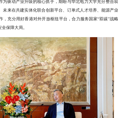
作为驱动产业升级的核心抓手，期盼与华北电力大学充分整合
。未来在共建实体化联合创新平台、订单式人才培养、能源产
作，充分用好香港对外开放枢纽平台，合力服务国家“双碳”战
安全保障大局。