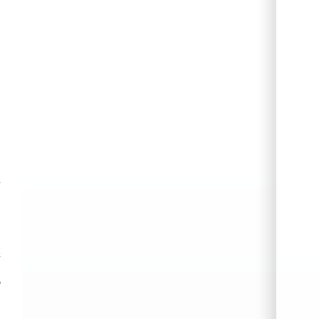
建
生
深
讲
电
建