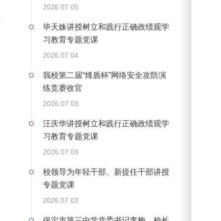
2026.07.05
方
毕天姝讲授树立和践行正确政绩观学
人
习教育专题党课
2026.07.04
我校第二届“烽盾杯”网络安全攻防演
练竞赛收官
2026.07.03
汪庆华讲授树立和践行正确政绩观学
习教育专题党课
2026.07.03
校领导为年轻干部、新提任干部讲授
专题党课
2026.07.03
保定市第三中学党委书记李梅、校长