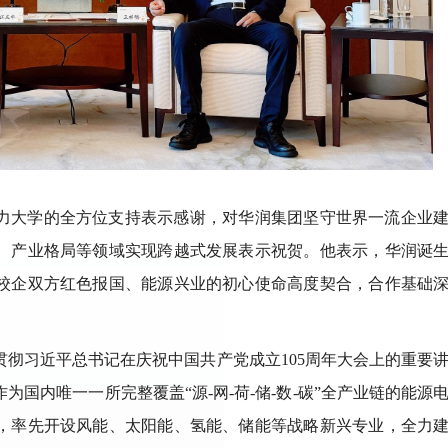
力大学的全方位支持表示感谢，对华润集团坚守世界一流企业
、产业格局等领域实现跨越式发展表示祝贺。他表示，华润诞
校企双方红色报国、能源兴业的初心使命高度契合，合作基础
彻习近平总书记在庆祝中国共产党成立105周年大会上的重要
国内唯一一所完整覆盖“源-网-荷-储-数-碳”全产业链的能源
，率先开设风能、太阳能、氢能、储能等战略新兴专业，全力