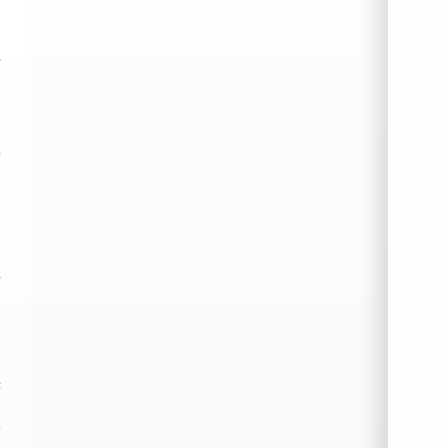
红
。
校
将
宝
、
琪
军