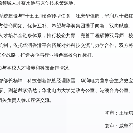
源领域人才蓄水池与原创技术策源地。
系统建设与“十五五”绿色转型任务，汪庆华强调，华润八十载
方使命同频、优势互补。希望与华润集团携手向新，双向赋能
人才培养全链条体系，推行校企共育，完善工程硕博双导师、
机制，依托华润香港平台拓展对外科技交流与办学合作。双方
安全战略，打造央企与行业特色高校合作标杆。
力与学校人才培养和科技合作情况。
部部长杨坤，科技创新部总经理陈雷，华润电力董事会主席史
事、副总裁李浩然；华北电力大学党政办公室、港澳台办公室
相关负责人参加座谈交流。
初审：王瑞
复审：戚坚