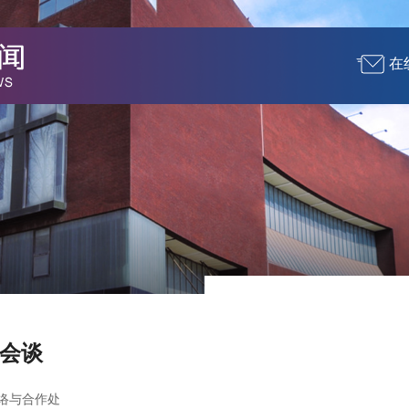
在
会谈
络与合作处