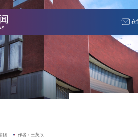
在
者团
作者：王芙欣