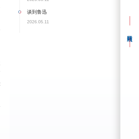
永
谈到鲁迅
2026.05.11
摇
的
在
雨
能
活
。