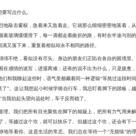
想要写点什么。
烈地敲击窗棂，急着来又急着走。它就那么细细密密地落着，
顺着玻璃缓缓滑下，每一滴都走着曲折的路，有时在半途与别
雨滴又落下来，重复着相似却永不相同的路径。
绵绵不绝，看似没有尽头。身边的朋友们正陷在各自的困境里
困在感情的迷宫，进退两难；还有的说不出为什么，只是疲惫
他们和我聊起这些时，语气里都藏着同一种逻辑“等熬过这段时
活了”。这让我想起小时候学骑自行车，我总盯着脚下的踏板，
”当我抬起头望向远处时，车子反而稳了。
道理。我们把所有目光聚焦在脚下的颠簸上，把所有力气用来
了，等越过这个坎，就可以快乐了。但越过这个坎，还会有下
静地等着你。这是生活的常态。我们总在等待一个“无烦恼”的