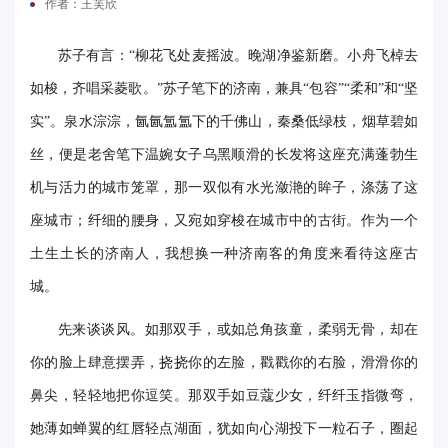
作者：王芙欣
电
苏子有言：“柳花飞处麦摇波。晚湖净鉴新磨。小舟飞棹去
要
如梭，齐唱采菱歌。”苏子笔下的济南，兼具“包容”“柔和”和“坚
闻
实”。泉水淙淙，氤氤氲氲下的千佛山，秦桑低绿枝，烟草碧如
校
丝，便是老舍笔下温婉女子乌黑顺滑的长发将这座充满蓬勃生
机与活力的城市笼罩，那一双似有水光潋滟的眸子，涤荡了这
园
座城市；纤细的腰身，又宛如穿梭在城市中的古街。作为一个
时
土生土长的济南人，我想换一种济南客的角度来看待这座古
讯
城。
媒
先来谈谈风。如那双手，或如总角孩童，柔弱无骨，却在
体
你的脸上肆意摆弄，挠挠你的左脸，戳戳你的右脸，滑滑你的
华
鼻尖，轻轻地把你逗笑。那双手如豆蔻少女，纤纤玉指微弯，
她薄如蝉翼的红唇轻点湖面，犹如向心湖投下一粒石子，圈起
电