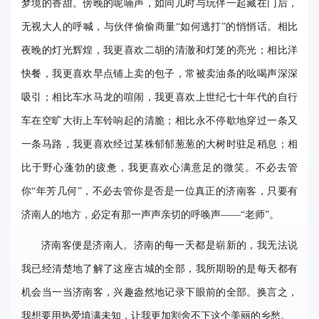
梦境的香甜。傍晚的呢喃声，如同儿时与玩伴一起藏在门后，
事
无视大人的呼喊，与伙伴偷偷商量“如何逃打”的悄悄话。相比
校
夜晚的灯光辉煌，我更喜欢二胡的清澈和灯笼的亮光；相比洋
报
快餐，我更喜欢早点铺上卖的包子，常被卖油条的吆喝声深深
吸引；相比车水马龙的喧闹，我更喜欢上世纪七十年代的自行
在
车在空旷大街上车铃响起的清脆；相比永不停歇地穿过一条又
线
一条马路，我更喜欢经过某株郁郁葱葱的大树时驻足稍息；相
专
比于野心蓬勃的疲惫，我更喜欢心满意足的微笑。不必去管
题
你“年芳几何”，不必去管你是否是一位真正的济南客，只要有
济南人的地方，必定有那一声声亲切的呼唤声——“老师”。
济南客便是济南人。济南的每一天都是崭新的，我无法说
我已经清楚地了解了这座古城的全部，我所期盼的是每天都有
机会当一当济南客，兴趣盎然地记录下眼前的全部。换言之，
我想要用热爱填满未知，让我更加割舍不下这个美丽的乡愁。