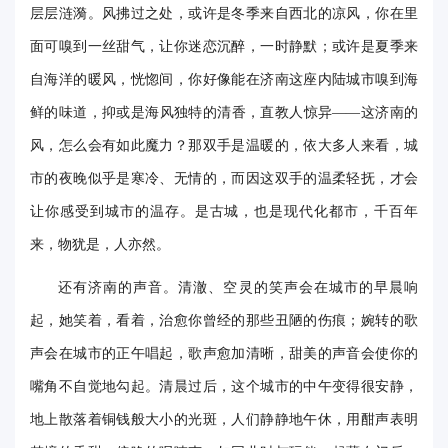
层层涟漪。风拂过之处，或许是冬季来自西北的凉风，你在里
华
面可嗅到一丝甜气，让你迷恋沉醉，一时静默；或许是夏季来
电
自海洋的暖风，恍惚间，你好像能在济南这座内陆城市嗅到海
光
鲜的味道，抑或是海风独特的清香，直教人惊异——这济南的
影
风，怎么会有如此魔力？那双手是温暖的，依大多人来看，城
市的夜晚似乎是寒冷、无情的，而因这双手的温柔轻抚，才会
校
让你感受到城市的温存。是古城，也是现代化都市，千百年
园
来，物犹是，人亦然。
媒
还有济南的声音。清澈、空灵的笑声会在城市的早晨响
体
起，她笑着，看着，治愈你曾经的那些丑陋的伤痕；婉转的歌
华
声会在城市的正午唱起，歌声愈加清晰，甜美的声音会使你的
嘴角不自觉地勾起。清晨过后，这个城市的中午变得很安静，
电
地上散落着铜钱般大小的光斑，人们静静地午休，用酣声表明
故