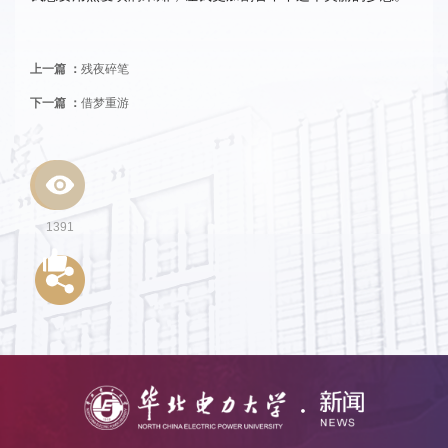
上一篇 ：
残夜碎笔
下一篇 ：
借梦重游
1391