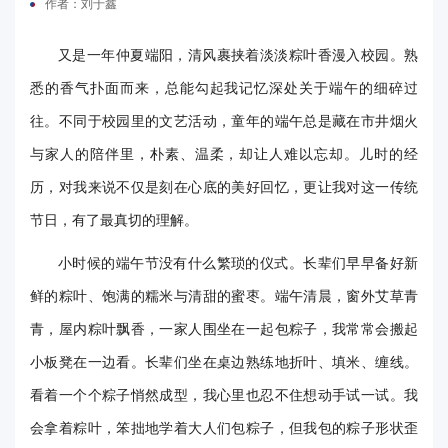
作者：刘于鑫
电
又是一年仲夏端阳，清风裹挟着淡淡粽叶香漫入校园。熟
要
悉的香气扑面而来，总能勾起我记忆深处关于端午的细碎过
闻
往。不同于校园里的文艺活动，童年的端午总是藏在市井烟火
校
与家人的陪伴里，朴素、温柔，却让人难以忘却。儿时的经
历，对我来说不仅是刻在心底的美好回忆，更让我对这一传统
园
节日，有了最真切的理解。
时
小时候的端午节没有什么繁琐的仪式。长辈们早早备好新
讯
鲜的粽叶、饱满的糯米与清甜的蜜枣。端午清晨，窗外艾草青
媒
青，屋内粽叶飘香，一家人围坐在一起包粽子，我常常会搬起
体
小板凳在一边看。长辈们坐在桌边熟练地折叶、填米、缠线。
华
看着一个个粽子悄然成型，我心里也忍不住想动手试一试。我
会拿着粽叶，笨拙地学着大人们包粽子，但我包的粽子形状歪
电