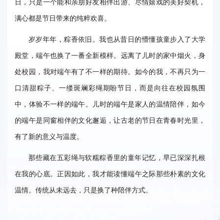
日，只是一个能和亲朋好友相伴出游、尽情嬉戏的美好契机，
事
满心都是节日带来的纯粹欢喜。
校
岁岁年年，粽香依旧。我也从昔日的懵懂孩童步入了大学
报
殿堂，端午也换了一番全新模样。远离了儿时的家中烟火，身
在
处校园，我对端午有了不一样的期待。如今的我，不再只为一
口清甜粽子、一缕斑斓彩绳期盼节日，而是向往在校园氛围
线
中，体验不一样的端午。儿时的端午是家人的温情陪伴，如今
专
的端午是同窗相伴的文化邂逅，让古老的节日在青春时光里，
题
有了新的意义与温度。
那些藏在五彩绳与软糯粽香里的童年记忆，早已深深扎根
在我的心底。正因如此，我才能读懂端午之际那些朴素的文化
温情。传统从未远去，只是换了种陪伴方式。