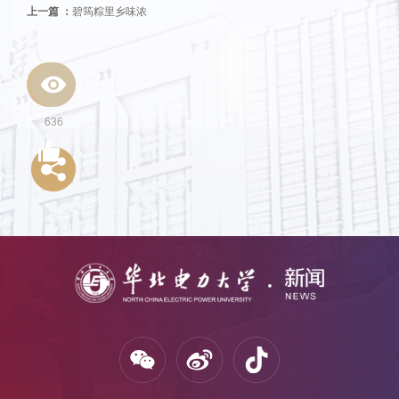
上一篇 ：
碧筠粽里乡味浓
636