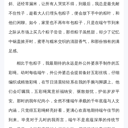
斜、还经常漏米，让所有人哭笑不得，到最后，我总是最先耐
华
不住性子，趁着大人们埋头包粽子，便会放下手中的粽叶，和
电
他们闲聊。如今，家里也不再年年包粽子，只是在端午节到来
光
之际从市场上买几个粽子尝尝，那些粽子虽然甜，却少了记忆
影
中锅盖掀开时，蜜枣与糯米交织的清甜香气，和那份独有的满
足感。
校
相比于包粽子，我最期待的永远是外公外婆亲手制作的五
园
彩绳。幼时每临端午，外公外婆总会提前备好五彩丝线，仔细
媒
编织成精致彩绳，在节日清晨轻轻系在我的手腕与脚踝上。他
体
们会叮嘱我，五彩绳寓意祈福纳安、驱散烦忧，护佑岁岁平
华
安。那时的我年纪尚小，全然不懂端午承载的千年底蕴与人文
内涵，只觉得五彩绳鲜亮好看，更满心欢喜地期待端午佳节的
电
到来。毕竟对于儿时的我而言，端午不是底蕴深厚的传统节
故