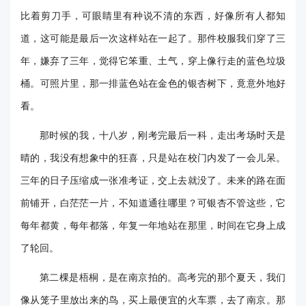
比着剪刀手，可眼睛里有种说不清的东西，好像所有人都知
华
道，这可能是最后一次这样站在一起了。那件校服我们穿了三
电
年，嫌弃了三年，觉得它笨重、土气，穿上像行走的蓝色垃圾
光
桶。可照片里，那一排蓝色站在金色的银杏树下，竟意外地好
影
看。
校
那时候的我，十八岁，刚考完最后一科，走出考场时天是
园
晴的，我没有想象中的狂喜，只是站在校门内发了一会儿呆。
三年的日子压缩成一张准考证，交上去就没了。未来的路在面
媒
前铺开，白茫茫一片，不知道通往哪里？可银杏不管这些，它
体
每年都黄，每年都落，年复一年地站在那里，时间在它身上成
华
了轮回。
电
第二棵是梧桐，是在南京拍的。高考完的那个夏天，我们
故
像从笼子里放出来的鸟，买上最便宜的火车票，去了南京。那