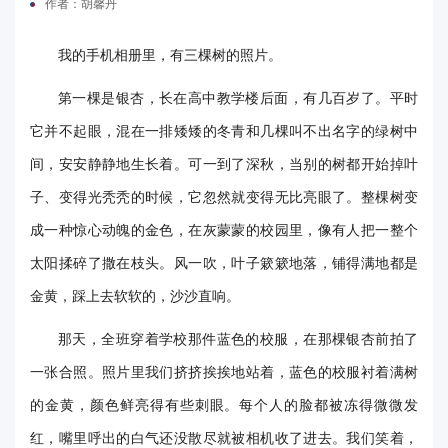
作者：胡馨丹
电
我的手机相册里，有三棵树的照片。
要
第一棵是银杏，长在高中教学楼后面，有几百岁了。平时
闻
它并不起眼，混在一排矮矮的冬青和几棵叫不出名字的绿树中
校
间，安安静静地生长着。可一到了深秋，当别的树都开始掉叶
园
子、变得光秃秃的时候，它忽然就变得无比亮眼了。整棵树变
成一种惊心动魄的金色，在灰蒙蒙的校园里，像有人把一整个
时
太阳揉碎了撒在枝头。风一吹，叶子簌簌地落，铺得满地都是
讯
金黄，踩上去软软的，沙沙直响。
媒
那天，全班穿着学校那件蓝色的校服，在那棵银杏前拍了
体
一张合照。照片里我们挤挤挨挨地站着，蓝色的校服衬着满树
华
的金黄，颜色鲜亮得有些刺眼。每个人的脸都被冻得微微发
电
红，嘴里呼出的白气还没散尽就被相机收了进去。我们笑着，