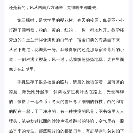
还是新的，风从四面八方涌来，觉得哪里都能去。
第三棵树，是大学里的樱花树。春天的校园，像是不小心
打翻了颜料盘，粉的、黄的、红的，一树一树地炸开。教学楼
旁边的白玉兰开得像满树的白鸽子，宿舍门前的海棠垂下来，
从底下走过，花瓣落一身。我最喜欢的还是那条宿舍背后的小
道，一侧种满了樱花，风一过，花瓣纷纷扬扬地飘，走在里面
像走在幻梦里。
手机里存了很多校园的照片，清晨的操场笼着一层薄薄的
凉意，阳光刚升起来，斜斜地穿过树叶洒在路上，光斑碎碎
的，像撒了一地金币；冬天的雪压弯了细细的竹枝，白的和青
的配在一起，干干净净的，有一种瘦瘦的风骨；图书馆里人人
埋头，笔尖划过纸面的沙沙声混着翻书的轻响，空气里有一股
热乎乎的专注。那些照片拍的都是日常，有赶早课时匆匆拍下