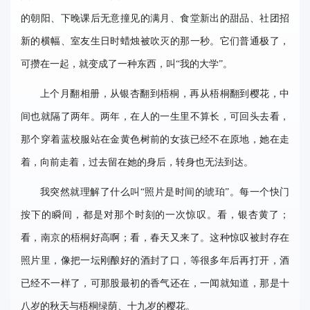
的朝阳、下晚课后无意撞见的满月、食堂新出的甜品、社团招
新的横幅、室友生日时蜡烛被吹灭的那一秒。它们普通极了，
可攒在一起，就变成了一种东西，叫“我的大学”。
上个月翻相册，从银杏翻到梧桐，再从梧桐翻到樱花，中
间也就隔了两年。两年，在人的一生里不算长，可回头去看，
那个穿着蓝校服站在金黄色树前的女孩已经不在原地，她在走
着，向前走着，过去留在她的身后，转身也无法到达。
我突然就理解了什么叫“照片是时间的琥珀”。每一个快门
按下的瞬间，都是对那个时刻的一次惊叹。看，银杏黄了；
看，南京的梧桐好高啊；看，春天又来了。这种惊叹被封存在
照片里，像把一坛刚酿好的酒封了口，等很多年后再打开，酒
已经不一样了，可那股最初的香气还在，一闻就知道，那是十
八岁的秋天与梧桐绿荫、十九岁的樱花。