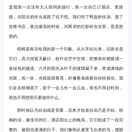
事
是我第一次没有大人陪同的旅行，第一次自己订酒店、查路
线，在陌生的街头迷路了也不慌。我们吃了鸭血粉丝汤、逛了
校
先锋书店，夜泊秦淮的时候，河两岸的灯影碎在水里，晃晃悠
报
悠的。
在
梧桐是南京给我的第一个印象。从火车站出来，沿路全是
线
它们，高大得遮天蔽日，枝叶在空中交错，把整条街都拢成一
专
条绿色的隧道。六月的阳光从叶子的缝隙漏下来，变成满地的
题
光斑，风一吹，光斑就跟着晃，好像整条路都在轻轻摇动。我
们走在梧桐底下，影子一会儿长一会儿短，谁也不用赶时间，
谁也不用想明天要做些什么。
那时候以为自由就是答案，后来才知道自由只是开始。梧
桐的绿，秦淮河的灯，酒店阳台上的晚风，它们组成了一段完
整的、被阳光灌满的日子。我们像刚从巢里飞出来的鸟，翅膀