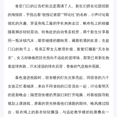
食堂门口的公告栏前总是围满了人。新生们挤在社团招新
华
的海报前，手指点着“校报记者团”“辩论社”的名称，小声讨论着
电
彼此的兴趣。穿蓝色电工服的学长匆匆走过，帆布包上的校徽
光
随着脚步轻轻晃动。转角处的自动售卖机旁，两个新生分享着
影
同一瓶冰镇汽水，吸管碰撞的脆响里，藏着初遇的欢喜；生超
校
门口的秋千上，母亲正帮女儿整理衣领，絮絮叮嘱着“天冷加
衣”，女儿却偷偷把目光投向不远处的篮球场，那里已有新生抱
园
着篮球奔跑，汗水浸湿的球衣后背，青春的气息格外晃眼。
媒
暮色漫进校园时，宿舍楼的灯光次第亮起。同宿舍的六个
体
女孩正忙着铺床，来自不同省份的口音混在一起，讨论着明天
华
的迎新晚会；隔壁宿舍楼的男孩们则打开电脑，对着校园导航
电
规划上课路线，屏幕的荧光映着他们满眼的期待。晚风拂过阳
故
台，晾衣绳上的新衣轻轻飘荡，与远处教学楼的轮廓叠在一