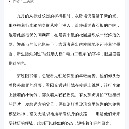
作者：王芙欣
电
九月的风掠过校园的柳树梢时，灰砖墙便漫进了新的光。
要
那些拖着行李箱的身影从校门涌入，滚轮碾过青石板的声响，
闻
混着此起彼伏的问询声，在晨雾未散的校园里织成一张鲜活的
校
网。迎新点的蓝色帐篷下，志愿者递出的校园地图还带着油墨
香，新生指尖划过“能源动力楼”“电力工程系”的字样，眼里盛着
园
期待的光。
时
穿过图书馆，总能看见驻足仰望的年轻面庞。他们仰头数
讯
着楼外攀爬的绿藤，看阳光透过叶隙在校标上跳荡，连行李箱
媒
上挂着的小玩偶，都跟着风轻轻摇晃。有女孩踮脚拍下磁感线
体
的照片，发给远方的父母；男孩则盯着玻璃窗里陈列的汽轮机
华
模型出神，指尖无意识地描摹着机身的纹路——那是他们未来
要钻研的领域，此刻正以静默的姿态，迎接着年轻的目光。
电