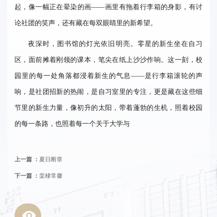
起，像一幅正在晕染的画——画里有拖着行李箱的身影，有讨
事
论社团的笑声，还有藏在每双眼睛里的新希望。
校
夜深时，图书馆的灯光依旧明亮。零星的新生坐在自习
报
区，面前摊着刚领的课本，笔尖在纸上沙沙作响。这一刻，校
在
园里的每一处角落都浸着新生的气息——是行李箱滚轮的声
线
响，是社团招新的热闹，是自习室里的专注，更是藏在这些细
专
节里的新生力量，像初升的太阳，带着蓬勃的生机，照着校园
的每一条路，也照着每一个关于大学与
题
上一篇 ：
夏日断章
下一篇 ：
棠棣常馨