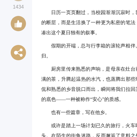
1434
日历一页页翻过，当校园渐渐沉寂时，
的断层，而是生活换了一种更为私密的笔法
凑出这个夏日独有的叙事。
假期的开端，总与行李箱的滚轮声相伴
归。
厨房里传来熟悉的声响，是母亲在灶台
满的茶，升腾起温热的水汽，也蒸腾出那些
侃和熟悉的乡音脱口而出，瞬间将我们拉回
的底色——一种被称作“安心”的质感。
也有一些篇章，写在他乡。
或许是踏上一场计划已久的旅行，火车
头。在陌生的街角迷路，反而邂逅了意料之