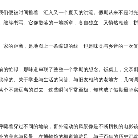
我们便被时间推着，汇入又一个夏天的洪流。假期从来不是时
，继续书写。它像散落的一地断章，各自独立，又悄然相连，
。家的距离，是地图上一条缩短的线，也是味觉与乡音的一次
前的忙碌，那味道串联了整整一个学期的想念。饭桌上，父亲
琐碎的、关于学业与生活的问答。与旧友相约的老地方，几句
某个不曾远离的过去。这些瞬间平常至极，却构成了假期最坚
呼啸着穿过不同的地貌，窗外流动的风景像是不断切换的电影
外的美食与风景；在博物馆的橱窗前驻足，与千百年的历史沉