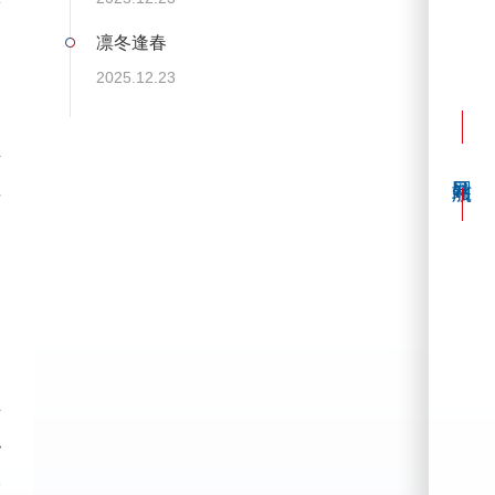
的
凛冬逢春
2025.12.23
下
这
的
，
生
似
微