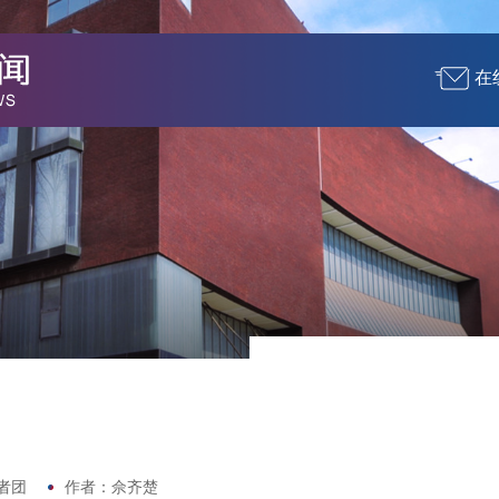
在
者团
作者：佘齐楚