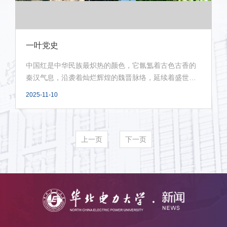
一叶党史
中国红是中华民族最炽热的颜色，它氤氲着古色古香的
秦汉气息，沿袭着灿烂辉煌的魏晋脉络，延续着盛世气
象的...
2025-11-10
上一页
下一页