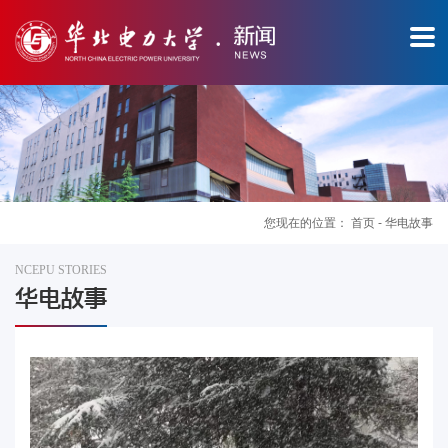
您现在的位置：
首页
-
华电故事
NCEPU STORIES
图
华电故事
片
新
闻
华