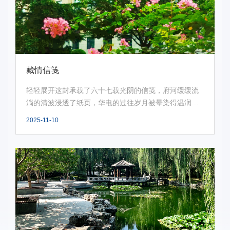
藏情信笺
轻轻展开这封承载了六十七载光阴的信笺，府河缓缓流
淌的清波浸透了纸页，华电的过往岁月被晕染得温润绵
长。...
2025-11-10