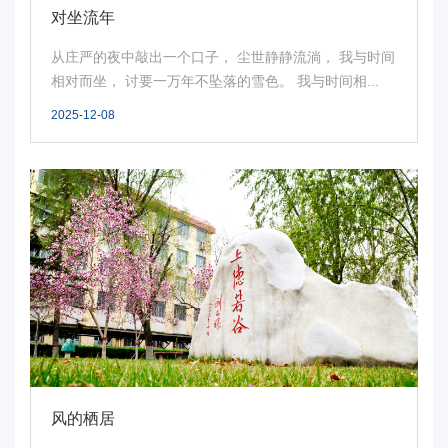
对坐流年
从庄严的夜中敲出一个口子， 尘世静静流淌， 我与时间
相对而坐， 讨要一万年不坠落的雪色。 我与时间相...
2025-12-08
风的栖居