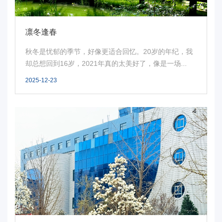
事
校
凛冬逢春
报
秋冬是忧郁的季节，好像更适合回忆。20岁的年纪，我
却总想回到16岁，2021年真的太美好了，像是一场...
在
2025-12-23
线
专
题