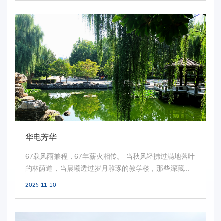
华电芳华
67载风雨兼程，67年薪火相传。 当秋风轻拂过满地落叶
的林荫道，当晨曦透过岁月雕琢的教学楼，那些深藏...
2025-11-10