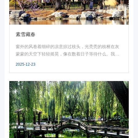
华
电
光
素雪藏春
影
窗外的风卷着细碎的凉意掠过枝头，光秃秃的枝桠在灰
蒙蒙的天空下轻轻摇晃，像在数着日子等待什么。我裹
校
紧围...
2025-12-23
园
媒
体
华
电
故