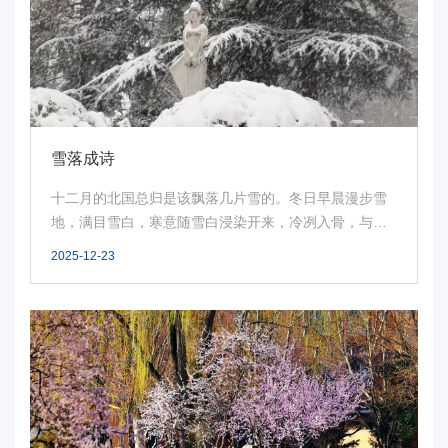
电
要
闻
校
雪落成诗
园
十二月的北国总归是该飘落几片雪的。冬日早晨漫步雪
地，满目雪白，寒意随雪白浸染开来，冷冽入骨，与三
时
五好...
2025-12-23
讯
媒
体
华
电