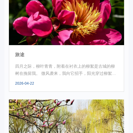
旅途
四月之际，柳叶青青，附着在衬衣上的柳絮是古城的柳
树在挽留我。 微风袭来，我向它招手，阳光穿过柳絮映
射...
2026-04-22