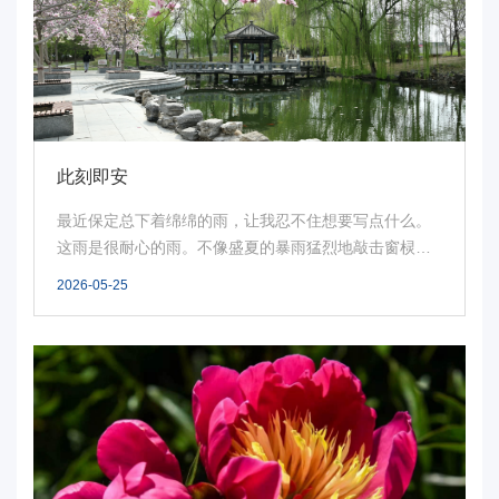
电
要
闻
校
此刻即安
园
最近保定总下着绵绵的雨，让我忍不住想要写点什么。
这雨是很耐心的雨。不像盛夏的暴雨猛烈地敲击窗棂，
时
急...
2026-05-25
讯
媒
体
华
电