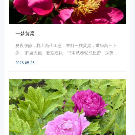
华
电
光
一梦黄粱
影
夏夜寝静，枕上渐生困意，未料一枕黄粱，重归高三旧
岁。 梦里无他，教室逼仄，书本试卷砌成丘峦，深夜如
校
墨...
2026-05-25
园
媒
体
华
电
故