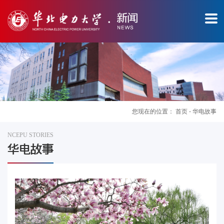
您现在的位置：
首页
-
华电故事
NCEPU STORIES
图
华电故事
片
新
闻
华