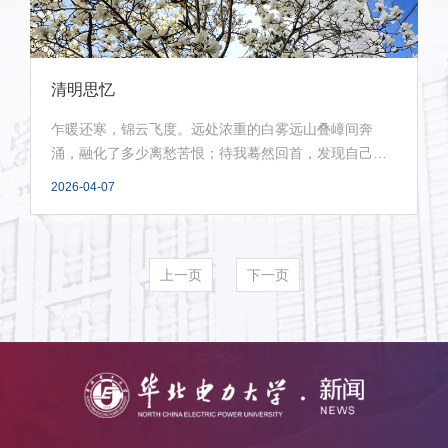
清明思忆
乍暖还寒，锦云飞度。远处浓重的白雾远山叠嶂间奔
涌，融化了多少离愁苦恨；待我蓦然回首，发现自己已
是淋着...
2026-04-07
上一页
下一页