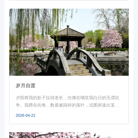
岁月自渡
夕阳将我的影子拉得老长，仿佛在嘲笑我白日的无谓抗
争。我蹲在街角，数着被踩碎的落叶，试图拼凑出某种
完整...
2026-04-22