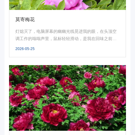
事
校
莫寄梅花
报
灯熄灭了，电脑屏幕的幽幽光线晃进我的眼，在头顶空
调工作的嗡嗡声里，鼠标轻轻滑动，是我在回味之前写
在
过的...
2026-05-25
线
专
题