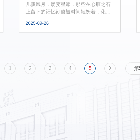
几孤风月，屡变星霜，那些在心脏之石
上留下的记忆刻痕被时间轻抚着，化作
湖面上的波纹，虽不时泛起，却不再...
2025-09-26
1
2
3
4
5
第