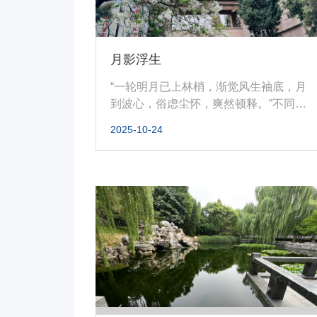
月影浮生
“一轮明月已上林梢，渐觉风生袖底，月
到波心，俗虑尘怀，爽然顿释。”不同于
南国，北国的秋来去得总是如此...
2025-10-24