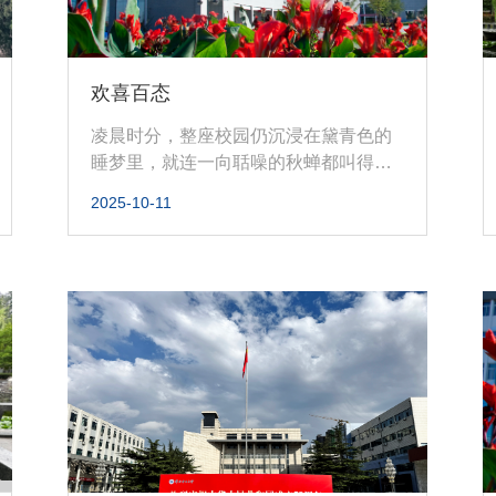
欢喜百态
凌晨时分，整座校园仍沉浸在黛青色的
睡梦里，就连一向聒噪的秋蝉都叫得格
外小心。我拖着行李箱只身走入低垂...
2025-10-11