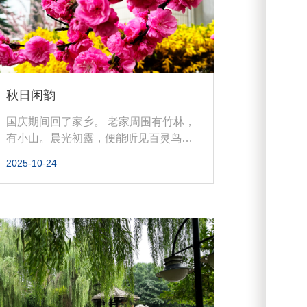
秋日闲韵
国庆期间回了家乡。 老家周围有竹林，
有小山。晨光初露，便能听见百灵鸟立
在竹林的枝桠间吟唱。它的每一声...
2025-10-24