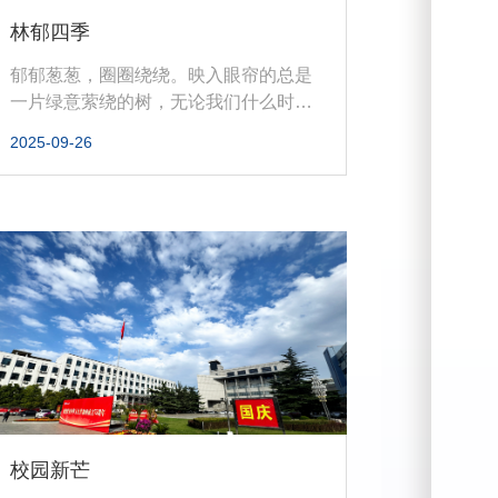
林郁四季
郁郁葱葱，圈圈绕绕。映入眼帘的总是
一片绿意萦绕的树，无论我们什么时候
看都有初出新芽的青或是墨至深处的...
2025-09-26
校园新芒