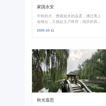
家国永安
中秋的月，携着如水的温柔，拂过离人
妆镜台，又挑起玉户珠帘；国庆的风，
裹着万众的欢腾，升起各地的五星红...
2025-10-11
秋光遐思