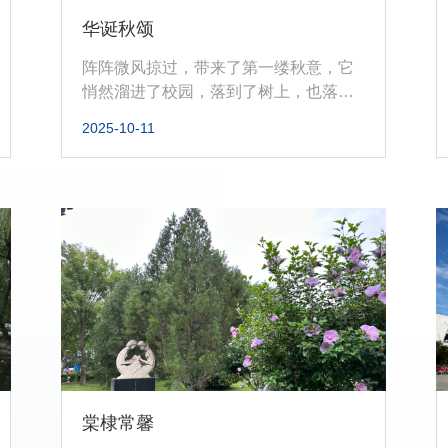
华诞秋颂
阵阵微风掠过，带来了第一缕秋意，它
悄然溜进了校园，落到了树上，也落到
了每个人的肩上，在人们毫无察觉的...
2025-10-11
棠棣常馨