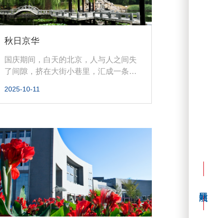
秋日京华
国庆期间，白天的北京，人与人之间失
了间隙，挤在大街小巷里，汇成一条奔
腾的河。而凌晨的北京，水流褪去，...
2025-10-11