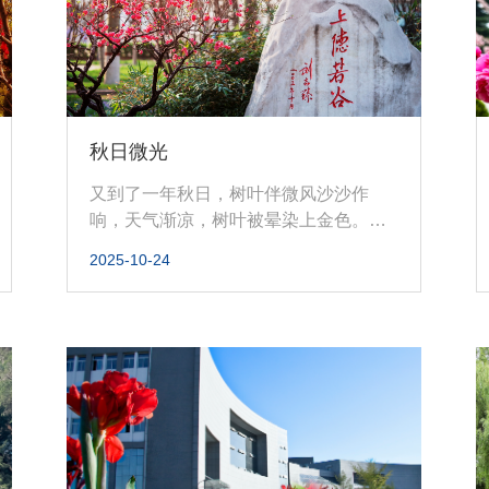
秋日微光
又到了一年秋日，树叶伴微风沙沙作
响，天气渐凉，树叶被晕染上金色。阵
阵秋风起，伴着瓜果熟透的香甜，奏
2025-10-24
起...