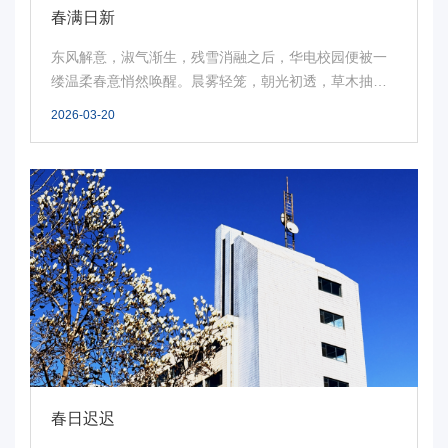
春满日新
东风解意，淑气渐生，残雪消融之后，华电校园便被一
缕温柔春意悄然唤醒。晨雾轻笼，朝光初透，草木抽
芽，繁...
2026-03-20
春日迟迟