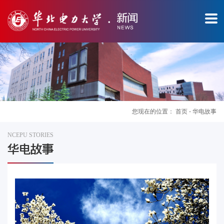
您现在的位置：
首页
-
华电故事
NCEPU STORIES
图
华电故事
片
新
闻
华