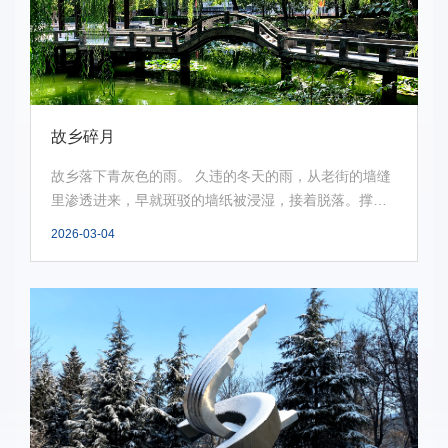
故乡碎月
故乡落下青灰色的雨。 久违的冬天的雨，从老街的墙缝
里渗透进来，早就斑驳的墙纸被浸湿，接着脱落。撑伞
在...
2026-03-04