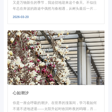
又是万物新生的季节，我迫切地迎来这个春天。不似往
年总在奔波的路途中偶然与春相遇，从树头最后一片枯
叶掉...
2026-03-20
心如潮汐
你是一座会呼吸的潮汐。在世界的涨落间，学习着如何
不退不进地进退——太阳升起时收回昨夜的呜咽，月亮