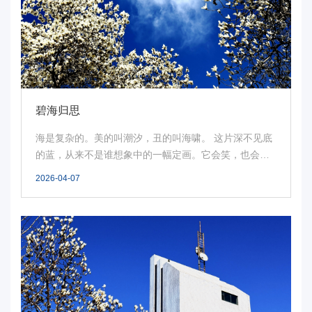
电
要
闻
校
碧海归思
园
海是复杂的。美的叫潮汐，丑的叫海啸。 这片深不见底
的蓝，从来不是谁想象中的一幅定画。它会笑，也会
时
怒；...
2026-04-07
讯
媒
体
华
电