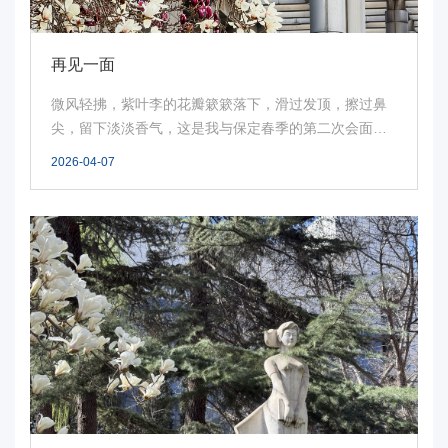
事
校
再见一面
报
微风轻拂，紫叶李的花瓣簌簌落下，滑过发顶，擦过鼻
尖，留下淡淡香气，这是我与保定春季的第二次会面。
在
小巧...
2026-04-07
线
专
题