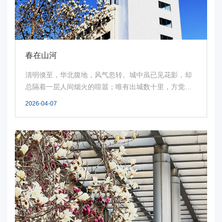
华
电
光
春在山河
影
清明倏至，华北腹地，风气忽转。城中虽已见花影，却
总隔着一层人间烟火的喧嚣；唯有出城数十里，方觉春
校
意真...
2026-04-07
园
媒
体
华
电
故