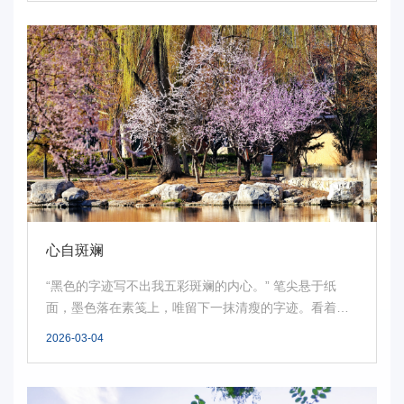
心自斑斓
“黑色的字迹写不出我五彩斑斓的内心。” 笔尖悬于纸
面，墨色落在素笺上，唯留下一抹清瘦的字迹。看着这
纯...
2026-03-04